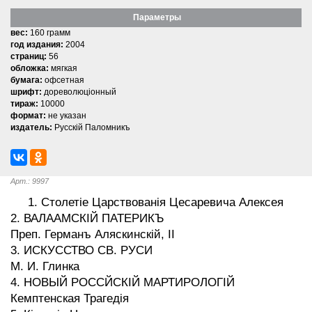
Параметры
вес:
160 грамм
год издания:
2004
страниц:
56
обложка:
мягкая
бумага:
офсетная
шрифт:
дореволюцiонный
тираж:
10000
формат:
не указан
издатель:
Русскiй Паломникъ
Арт.: 9997
1. Столетіе Царствованія Цесаревича Алексея
2. ВАЛААМСКІЙ ПАТЕРИКЪ
Преп. Германъ Аляскинскій, II
3. ИСКУССТВО СВ. РУСИ
М. И. Глинка
4. НОВЫЙ РОССЙСКIЙ МАРТИРОЛОГIЙ
Кемптенская Трагедія