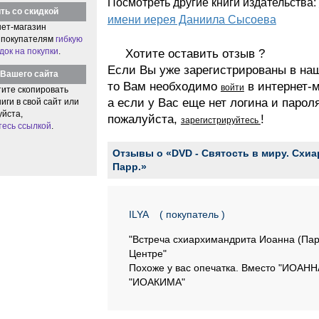
Посмотреть другие книги издательства:
ть со скидкой
имени иерея Даниила Сысоева
ет-магазин
 покупателям
гибкую
док на покупки
.
Хотите оставить отзыв ?
Если Вы уже зарегистрированы в на
Вашего сайта
то Вам необходимо
в интернет-м
войти
тите скопировать
а если у Вас еще нет логина и парол
иги в свой сайт или
уйста,
пожалуйста,
!
зарегистрируйтесь
тесь ссылкой
.
Отзывы о «DVD - Святость в миру. Схи
Парр.»
ILYA
( покупатель )
"Встреча схиархимандрита Иоанна (Пар
Центре"
Похоже у вас опечатка. Вместо "ИОАНН
"ИОАКИМА"