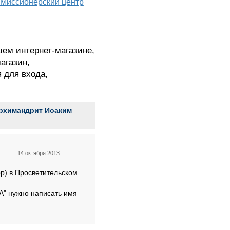
Миссионерский центр
шем интернет-магазине,
агазин,
я для входа,
архимандрит Иоаким
14 октября 2013
р) в Просветительском
А" нужно написать имя