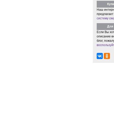
Купи
Наш интерн
предлагает
систему ски
Для 
Если Вы хо
описание кн
блог, пожал
воспользуй