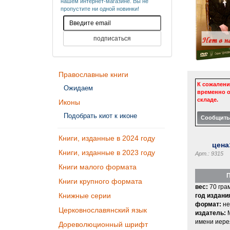
нашем интернет-магазине. Вы не
пропустите ни одной новинки!
Православные книги
К сожалени
Ожидаем
временно о
складе.
Иконы
Подобрать киот к иконе
Книги, изданные в 2024 году
цена
Книги, изданные в 2023 году
Арт.: 9315
Книги малого формата
П
Книги крупного формата
вес:
70 гра
Книжные серии
год издани
формат:
не
Церковнославянский язык
издатель:
имени иере
Дореволюционный шрифт