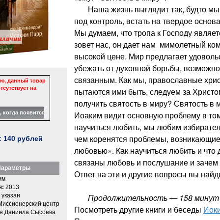
Наша жизнь выглядит так, будто мы 
под контроль, встать на твердое основ
Мы думаем, что тропа к Господу являет
зовет нас, он дает нам мимолетный ком
высокой цене. Мир предлагает удоволь
убежать от духовной борьбы, возможно
связанным. Как мы, православные хрис
ю, данный товар
тсутствует на
пытаются ими быть, следуем за Христ
получить святость в миру? Святость в м
Иоаким видит основную проблему в том,
научиться любить, мы любим избирател
чем коренятся проблемы, возникающие
:
140
рублей
любовью». Как научиться любить и что 
связаны любовь и послушание и зачем
араметры
Ответ на эти и другие вопросы вы найде
мм
я:
2013
 указан
Продолжительность — 158 минут
Миссионерский центр
Посмотреть другие книги и беседы
Иок
я Даниила Сысоева