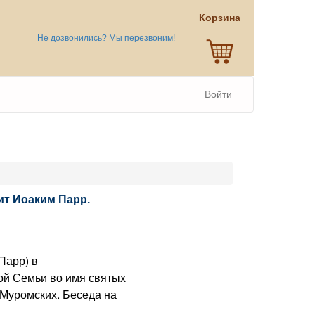
Корзина
Не дозвонились? Мы перезвоним!
Войти
ит Иоаким Парр.
арр) в
ой Семьи во имя святых
 Муромских. Беседа на