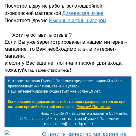
Посмотреть другие работы золотошвейной
иконописной мастерской
Дивеевская икона
Посмотреть другие
Именные иконы бисером
Хотите оставить отзыв ?
Если Вы уже зарегистрированы в нашем интернет-
магазине, то Вам необходимо
в интернет-
войти
магазин,
а если у Вас еще нет логина и пароля для входа,
пожалуйста,
!
зарегистрируйтесь
Интернет-магазин Русский Паломник предлагает широкий выбор
православных книг, икон, свечей и утвари.
Наш интернет-магазин существует уже более 19 лет.
Копирование содержимого этой страницы разрешено только при
наличии прямой обратной ссылки на
Русский Паломник
Нашли ошибку? - Выделите и нажмите Ctrl + Enter.
©
Православный интернет-магазин «Русский Паломник»
e-mail order@store.idrp.ru
•