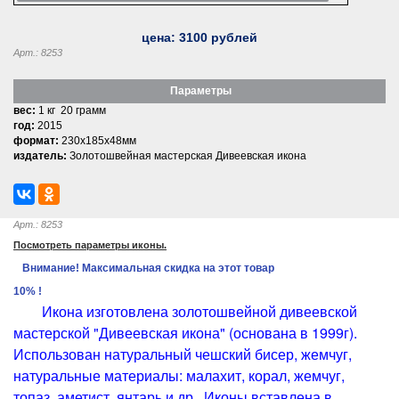
цена:
3100
рублей
Арт.: 8253
Параметры
вес:
1 кг 20 грамм
год:
2015
формат:
230x185x48мм
издатель:
Золотошвейная мастерская Дивеевская икона
Арт.: 8253
Посмотреть параметры иконы.
Внимание! Максимальная скидка на этот товар
10% !
Икона изготовлена золотошвейной дивеевской
мастерской "Дивеевская икона" (основана в 1999г).
Использован натуральный чешский бисер, жемчуг,
натуральные материалы: малахит, корал, жемчуг,
топаз, аметист, янтарь и др., Иконы вставлена в