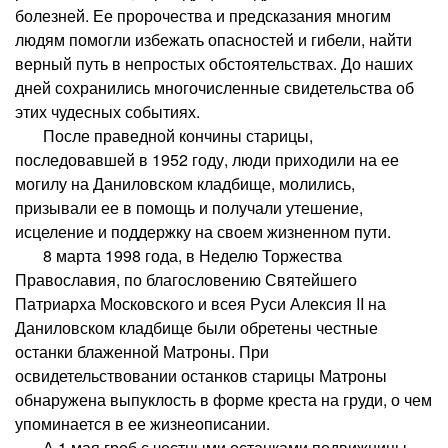
болезней. Ее пророчества и предсказания многим
людям помогли избежать опасностей и гибели, найти
верный путь в непростых обстоятельствах. До наших
дней сохранились многочисленные свидетельства об
этих чудесных событиях.
После праведной кончины старицы,
последовавшей в 1952 году, люди приходили на ее
могилу на Даниловском кладбище, молились,
призывали ее в помощь и получали утешение,
исцеление и поддержку на своем жизненном пути.
8 марта 1998 года, в Неделю Торжества
Православия, по благословению Святейшего
Патриарха Московского и всея Руси Алексия II на
Даниловском кладбище были обретены честные
останки блаженной Матроны. При
освидетельствовании останков старицы Матроны
обнаружена выпуклость в форме креста на груди, о чем
упоминается в ее жизнеописании.
А 1 мая гроб с честными останками подвижницы