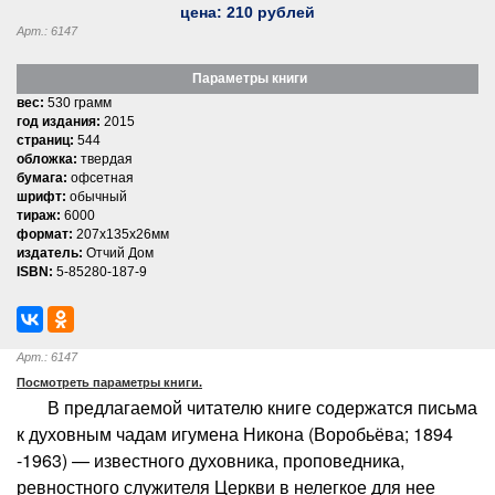
цена:
210
рублей
Арт.: 6147
Параметры книги
вес:
530 грамм
год издания:
2015
страниц:
544
обложка:
твердая
бумага:
офсетная
шрифт:
обычный
тираж:
6000
формат:
207x135x26мм
издатель:
Отчий Дом
ISBN:
5-85280-187-9
Арт.: 6147
Посмотреть параметры книги.
В предлагаемой читателю книге содержатся письма
к духовным чадам игумена Никона (Воробьёва; 1894
-1963) — известного духовника, проповедника,
ревностного служителя Церкви в нелегкое для нее