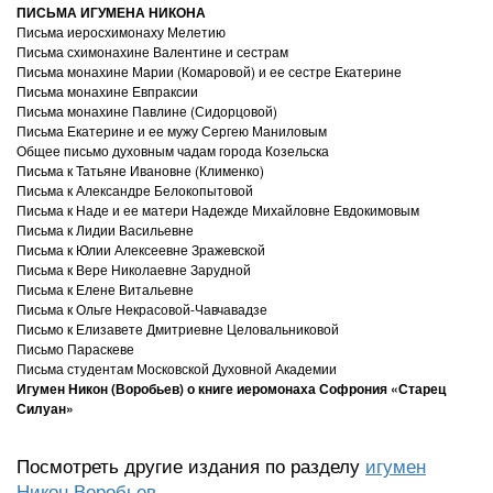
ПИСЬМА ИГУМЕНА НИКОНА
Письма иеросхимонаху Мелетию
Письма схимонахине Валентине и сестрам
Письма монахине Марии (Комаровой) и ее сестре Екатерине
Письма монахине Евпраксии
Письма монахине Павлине (Сидорцовой)
Письма Екатерине и ее мужу Сергею Маниловым
Общее письмо духовным чадам города Козельска
Письма к Татьяне Ивановне (Клименко)
Письма к Александре Белокопытовой
Письма к Наде и ее матери Надежде Михайловне Евдокимовым
Письма к Лидии Васильевне
Письма к Юлии Алексеевне Зражевской
Письма к Вере Николаевне Зарудной
Письма к Елене Витальевне
Письма к Ольге Некрасовой-Чавчавадзе
Письмо к Елизавете Дмитриевне Целовальниковой
Письмо Параскеве
Письма студентам Московской Духовной Академии
Игумен Никон (Воробьев) о книге иеромонаха Софрония «Старец
Силуан»
Посмотреть другие издания по разделу
игумен
Никон Воробьев