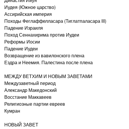
Династия Ииуя
Иудея (Южное царство)
Ассирийская империя
Походы Феглаффелласара (Тиглатпаласара III)
Падение Израиля
Поход Сеннахирима против Иудеи
Реформы Иосии
Падение Иудеи
Возвращение из вавилонского плена
Ездра и Неемия. Палестина после плена
МЕЖДУ ВЕТХИМ И НОВЫМ ЗАВЕТАМИ
Междузаветный период
Александр Македонский
Восстание Маккавеев
Религиозные партии евреев
Кумран
НОВЫЙ ЗАВЕТ