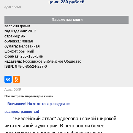
цена:
280
рублей
Арт.: 5808
Параметры книги
вес:
290 грамм
год издания:
2012
страниц:
96
обложка:
мягкая
бумага:
мелованная
шрифт:
обычный
формат:
255x185x5мм
издатель:
Российское Библейское Общество
ISBN:
978-5-85524-227-0
Арт.: 5808
Посмотреть параметры книги.
Внимание! На этот товар скидки не
распространяются!
"Библейский атлас" адресован самой широкой
читательской аудитории. В него вошли более
восьмидесяти цветных географических карт