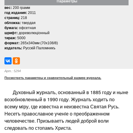
Параметры
вес:
200 грамм
год издания:
2011
страниц:
218
обложка:
твердая
бумага:
офсетная
шрифт:
дореволюцiонный
тираж:
5000
формат:
265х340мм (70х108/8)
издатель:
Русскiй Паломникъ
Арт.: 5294
Посмотреть параметры и сравнительный размер журнала.
Духовный журналъ, основанный в 1885 году и ныне
возобновленный в 1990 году. Журналъ ходитъ по
всему мiру, где известна и неизвестна Святая Русь.
Несетъ православное ученiе о преображенном
человечестве. Призываетъ людей доброй воли
следовать по стопамъ Христа.