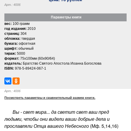
Арт.: 4006
Параметры книги
вес:
100 грамм
год издания:
2010
страниц:
304
обложка:
твердая
бумага:
офсетная
шрифт:
обычный
тираж:
5000
формат:
75x100мм (60x90/64)
издатель:
Братство Святого Апостола Иоанна Богослова
ISBN:
978-5-89424-067-1
Арт.: 4006
Посмотреть параметры и сравнительный размер книги.
Вы - свет мира... да светит свет ваш пред
людьми, чтобы они видели ваши добрые дела и
прославляли Отца вашего Небесного
(Мф. 5,14,16)