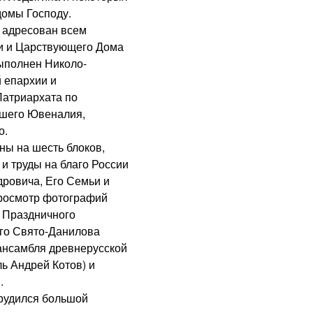
домы Господу.
 адресован всем
и и Царствующего Дома
ыполнен Николо-
 епархии и
Патриархата по
шего Ювеналия,
о.
ны на шесть блоков,
и труды на благо России
ровича, Его Семьи и
Просмотр фотографий
 Праздничного
го Свято-Данилова
 ансамбля древнерусской
ь Андрей Котов) и
.
рудился большой