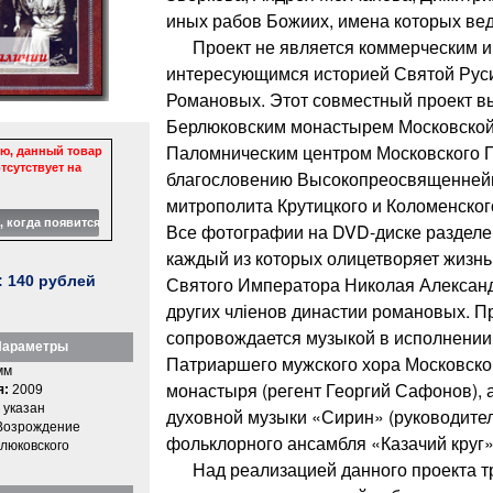
иных рабов Божиих, имена которых ве
Проект не является коммерческим и
интересующимся историей Святой Рус
Романовых. Этот совместный проект в
Берлюковским монастырем Московской
Паломническим центром Московского 
ю, данный товар
тсутствует на
благословению Высокопреосвященней
митрополита Крутицкого и Коломенског
Все фотографии на DVD-диске разделе
каждый из которых олицетворяет жизнь 
:
140
рублей
Святого Императора Николая Александ
других чліенов династии романовых. 
сопровождается музыкой в исполнении
араметры
Патриаршего мужского хора Московско
мм
монастыря (регент Георгий Сафонов),
я:
2009
 указан
духовной музыки «Сирин» (руководител
Возрождение
фольклорного ансамбля «Казачий круг»
люковского
Над реализацией данного проекта т