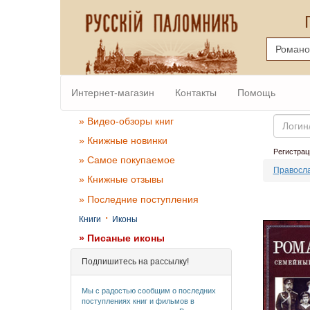
Интернет-магазин
Контакты
Помощь
Email
» Видео-обзоры книг
» Книжные новинки
Регистрац
» Самое покупаемое
Правосл
» Книжные отзывы
» Последние поступления
·
Книги
Иконы
» Писаные иконы
Подпишитесь на рассылку!
Мы с радостью сообщим о последних
поступлениях книг и фильмов в