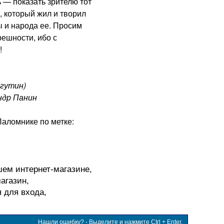
 — показать зрителю тот
 который жил и творил
ы и народа ее. Просим
решности, ибо с
!
гутин)
ндр Панин
Паломнике по метке:
шем интернет-магазине,
агазин,
я для входа,
Нашли ошибку? - Выделите и нажмите Ctrl + Enter.