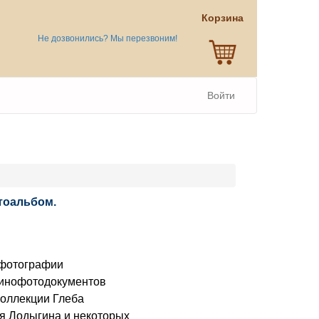
Корзина
Не дозвонились? Мы перезвоним!
Войти
тоальбом.
фотографии
Кинофотодокументов
коллекции Глеба
я Лодыгина и некоторых