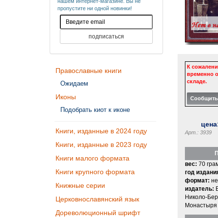
нашем интернет-магазине. Вы не
пропустите ни одной новинки!
К сожалени
Православные книги
временно о
складе.
Ожидаем
Иконы
Подобрать киот к иконе
цена
Книги, изданные в 2024 году
Арт.: 3939
Книги, изданные в 2023 году
П
Книги малого формата
вес:
70 гра
Книги крупного формата
год издани
формат:
не
Книжные серии
издатель:
Николо-Бер
Церковнославянский язык
Монастыря
Дореволюционный шрифт