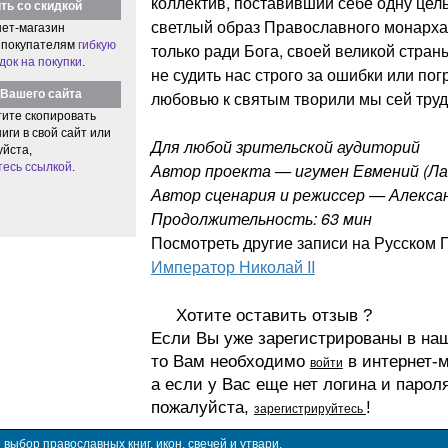
коллектив, поставивший себе одну цель
ть со скидкой
светлый образ Православного монарха,
ет-магазин
 покупателям
гибкую
только ради Бога, своей великой стран
док на покупки
.
не судить нас строго за ошибки или пог
Вашего сайта
любовью к святым творили мы сей труд
тите скопировать
иги в свой сайт или
Для любой зрительской аудиторий
уйста,
Автор проекта — игумен Евмений (Ла
тесь ссылкой
.
Автор сценария и режиссер — Алекса
Продолжительность: 63 мин
Посмотреть другие записи на Русском 
Император Николай II
Хотите оставить отзыв ?
Если Вы уже зарегистрированы в на
то Вам необходимо
в интернет-м
войти
а если у Вас еще нет логина и парол
пожалуйста,
!
зарегистрируйтесь
ыбор православных книг, икон, свечей и утвари.