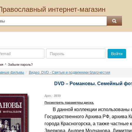
Православный интернет-магазин
Пароль
Войти
·
ия
Забыли пароль?
авные фильмы
Видео. DVD - Святые и подвижники благочестия
DVD – Романовы. Семейный фо
Арт.: 3939
Посмотреть параметры диска.
В данной коллекции использованы 
Госудаpcтвенного Архива РФ, архива 
города Красногорска, а также частные 
Зверкова, Андрея Молчанова, Димитри