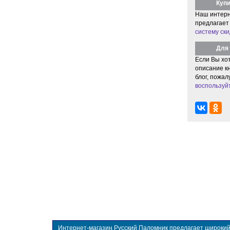
Купи
Наш интерн
предлагает
систему ски
Для 
Если Вы хо
описание кн
блог, пожал
воспользуй
Интернет-магазин Русский Паломник предлагает широкий в