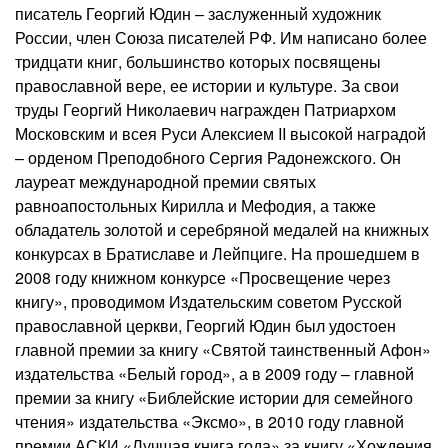
писатель Георгий Юдин – заслуженный художник
России, член Союза писателей РФ. Им написано более
тридцати книг, большинство которых посвящены
православной вере, ее истории и культуре. За свои
труды Георгий Николаевич награжден Патриархом
Московским и всея Руси Алексием II высокой наградой
– орденом Преподобного Сергия Радонежского. Он
лауреат международной премии святых
равноапостольных Кирилла и Мефодия, а также
обладатель золотой и серебряной медалей на книжных
конкурсах в Братиславе и Лейпциге. На прошедшем в
2008 году книжном конкурсе «Просвещение через
книгу», проводимом Издательским советом Русской
православной церкви, Георгий Юдин был удостоен
главной премии за книгу «Святой таинственный Афон»
издательства «Белый город», а в 2009 году – главной
премии за книгу «Библейские истории для семейного
чтения» издательства «Эксмо», в 2010 году главной
премии АСКИ «Лучшая книга года» за книгу «Хождения