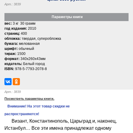
Арт.: 3839
Параметры книги
вес:
3 кг 30 грамм
год издания:
2010
страниц:
400
обложка:
твердая, суперобложка
бумага:
мелованная
шрифт:
обычный
тираж:
1500
формат:
340x260x43мм
издатель:
Белый город
ISBN:
978-5-7793-2078-8
Арт.: 3839
Посмотреть параметры книги.
Внимание! На этот товар скидки не
распространяются!
Визант, Константинополь, Царьград и, наконец,
Истанбул… Все эти имена принадлежат одному