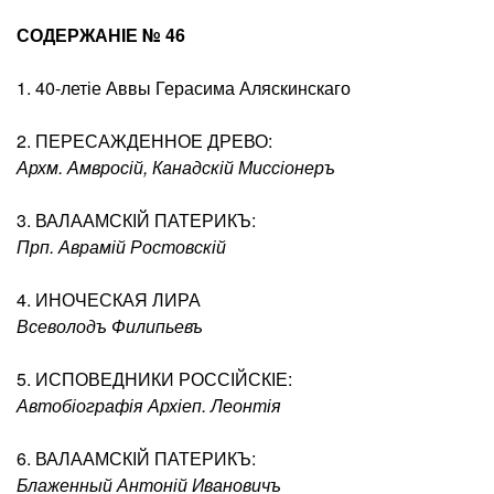
СОДЕРЖАНIЕ № 46
1. 40-летіе Аввы Герасима Аляскинскаго
2. ПЕРЕСАЖДЕННОЕ ДРЕВО:
Архм. Амвросій, Канадскій Миссіонеръ
3. ВАЛААМСКІЙ ПАТЕРИКЪ:
Прп. Аврамій Ростовскій
4. ИНОЧЕСКАЯ ЛИРА
Всеволодъ Филипьевъ
5. ИСПОВЕДНИКИ РОССІЙСКІЕ:
Автобіографія Архіеп. Леонтія
6. ВАЛААМСКІЙ ПАТЕРИКЪ:
Блаженный Антоній Ивановичъ