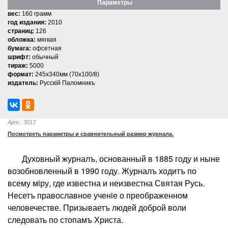
Параметры
вес:
160 грамм
год издания:
2010
страниц:
126
обложка:
мягкая
бумага:
офсетная
шрифт:
обычный
тираж:
5000
формат:
245х340мм (70х100/8)
издатель:
Русскiй Паломникъ
Арт.: 3017
Посмотреть параметры и сравнительный размер журнала.
Духовный журналъ, основанный в 1885 году и ныне
возобновленный в 1990 году. Журналъ ходитъ по
всему мiру, где известна и неизвестна Святая Русь.
Несетъ православное ученiе о преображенном
человечестве. Призываетъ людей доброй воли
следовать по стопамъ Христа.