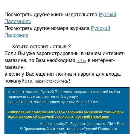
Посмотреть другие книги издательства
Русскiй
Паломникъ
Посмотреть другие номера журнала
Русский
Паломник
Хотите оставить отзыв ?
Если Вы уже зарегистрированы в нашем интернет-
магазине, то Вам необходимо
в интернет-
войти
магазин,
а если у Вас еще нет логина и пароля для входа,
пожалуйста,
!
зарегистрируйтесь
Интернет-магазин Русский Паломник предлагает широкий выбор
православных книг, икон, свечей и утвари.
Наш интернет-магазин существует уже более 19 лет.
Копирование содержимого этой страницы разрешено только при
наличии прямой обратной ссылки на
Русский Паломник
Нашли ошибку? - Выделите и нажмите Ctrl + Enter.
©
Православный интернет-магазин «Русский Паломник»
e-mail order@store.idrp.ru
•