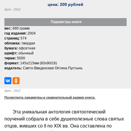
цена:
200
рублей
Арт.: 2912
Параметры книги
вес:
680 грамм
год издания:
2004
страниц:
574
обложка:
твердая
бумага:
офсетная
шрифт:
обычный
тираж:
5000
формат:
145х215мм (60х90/16)
издатель:
Свято-Введенская Оптина Пустынь
Арт.: 2912
Посмотреть параметры и сравнительный размер книги.
Эта уникальная антология святоотеческий
поучений собрала в себе душеполезные слова святых
отцов, живших со II по XIX вв. Она составлена по