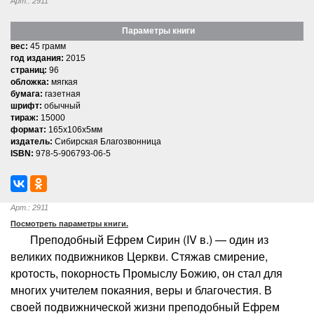
Арт.: 2911
Параметры книги
вес:
45 грамм
год издания:
2015
страниц:
96
обложка:
мягкая
бумага:
газетная
шрифт:
обычный
тираж:
15000
формат:
165x106x5мм
издатель:
Сибирская Благозвонница
ISBN:
978-5-906793-06-5
Арт.: 2911
Посмотреть параметры книги.
Преподобный Ефрем Сирин (IV в.) — один из
великих подвижников Церкви. Стяжав смирение,
кротость, покорность Промыслу Божию, он стал для
многих учителем покаяния, веры и благочестия. В
своей подвижнической жизни преподобный Ефрем