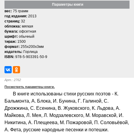
Параметры книги
вес:
75 грамм
год издания:
2013
страниц:
32
обложка:
мягкая
бумага:
офсетная
шрифт:
обычный
тираж:
1500
формат:
255x200x3мм
издатель:
Горлица
ISBN:
978-5-903391-50-9
Арт.: 2762
Посмотреть параметры книги.
В книге использованы стихи русских поэтов - К.
Бальмонта, А. Блока, И. Бунина, Г. Галиной, С.
Дрожжина, С. Есенина, В. Жуковского, К. Льдова, А.
Майкова, Л. Мея, Л. Модзалевского, М. Моравской, И.
Никитина, А. Плещеева, М. Пожаровой, П. Соловьёвой,
А. Фета, русские народные песенки и потешки.