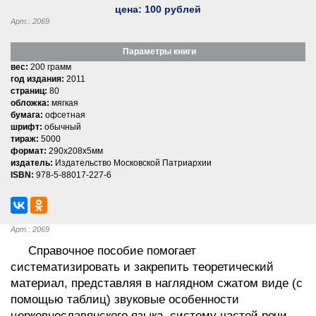
цена:
100
рублей
Арт.: 2069
Параметры книги
вес:
200 грамм
год издания:
2011
страниц:
80
обложка:
мягкая
бумага:
офсетная
шрифт:
обычный
тираж:
5000
формат:
290x208x5мм
издатель:
Издательство Московской Патриархии
ISBN:
978-5-88017-227-6
Арт.: 2069
Справочное пособие помогает
систематизировать и закрепить теоретический
материал, представляя в наглядном сжатом виде (с
помощью таблиц) звуковые особенности
церковнославянского языка, систему частей речи