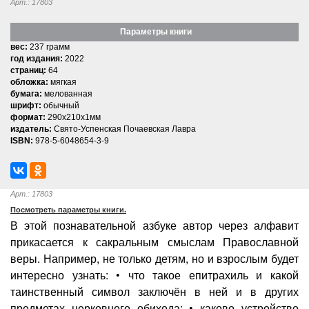
Арт.: 17803
Параметры книги
вес:
237 грамм
год издания:
2022
страниц:
64
обложка:
мягкая
бумага:
мелованная
шрифт:
обычный
формат:
290x210x1мм
издатель:
Свято-Успенская Почаевская Лавра
ISBN:
978-5-6048654-3-9
Арт.: 17803
Посмотреть параметры книги.
В этой познавательной азбуке автор через алфавит
прикасается к сакральным смыслам Православной
веры. Например, не только детям, но и взрослым будет
интересно узнать: • что такое епитрахиль и какой
таинственный символ заключён в ней и в других
предметах церковного обихода; • каково устройство