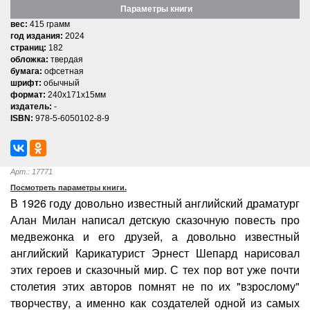
Параметры книги
вес:
415 грамм
год издания:
2024
страниц:
182
обложка:
твердая
бумага:
офсетная
шрифт:
обычный
формат:
240x171x15мм
издатель:
-
ISBN:
978-5-6050102-8-9
Арт.: 17771
Посмотреть параметры книги.
В 1926 году довольно известный английский драматург
Алан Милан написал детскую сказочную повесть про
медвежонка и его друзей, а довольно известный
английский Карикатурист Эрнест Шепард нарисовал
этих героев и сказочный мир. С тех пор вот уже почти
столетия этих авторов помнят не по их "взрослому"
творчеству, а именно как создателей одной из самых