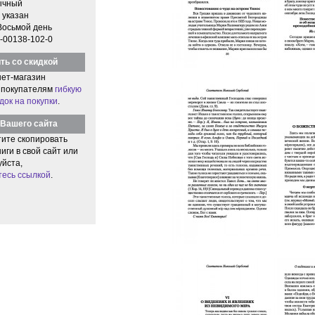
ычный
 указан
Восьмой день
-00138-102-0
ть со скидкой
ет-магазин
 покупателям
гибкую
док на покупки
.
Вашего сайта
тите скопировать
иги в свой сайт или
уйста,
тесь ссылкой
.