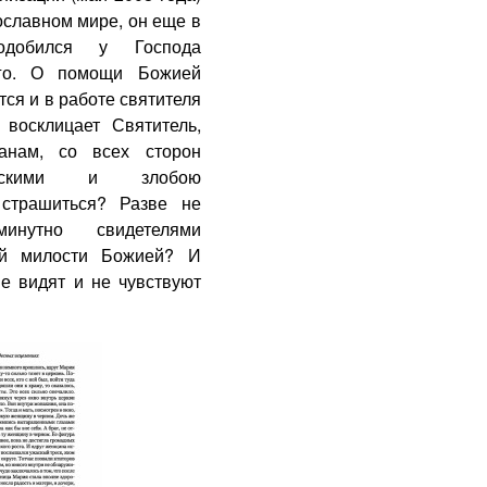
славном мире, он еще в
добился у Господа
аго. О помощи Божией
ся и в работе святителя
 восклицает Святитель,
анам, со всех сторон
льскими и злобою
 страшиться? Разве не
нутно свидетелями
ой милости Божией? И
е видят и не чувствуют