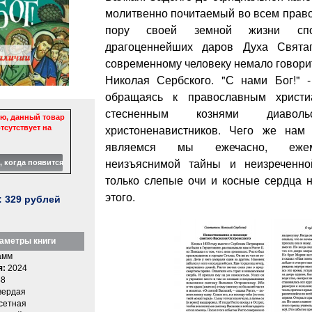
молитвенно почитаемый во всем право
пору своей земной жизни спо
драгоценнейших даров Духа Свят
современному человеку немало говорит
Николая Сербского. "С нами Бог!" -
обращаясь к православным христи
стесненным кознями диаво
ю, данный товар
христоненавистников. Чего же нам
тсутствует на
являемся мы ежечасно, ежеми
неизъяснимой тайны и неизреченн
только слепые очи и косные сердца н
этого.
:
329
рублей
аметры книги
амм
я:
2024
8
вердая
етная