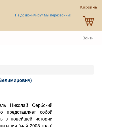
Корзина
Не дозвонились? Мы перезвоним!
Войти
(Велимирович)
ель Николай Сербский
но представляет собой
ь в новейшей истории
низации (май 2008 года)