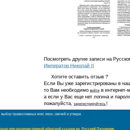
Посмотреть другие записи на Русско
Император Николай II
Хотите оставить отзыв ?
Если Вы уже зарегистрированы в на
то Вам необходимо
в интернет-м
войти
а если у Вас еще нет логина и парол
пожалуйста,
!
зарегистрируйтесь
ыбор православных книг, икон, свечей и утвари.
лько при наличии прямой обратной ссылки на
Русский Паломник