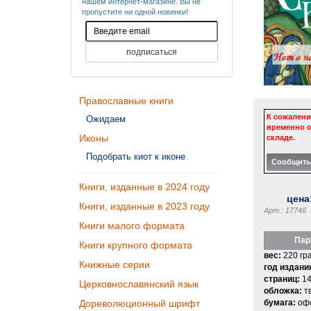
нашем интернет-магазине. Вы не
пропустите ни одной новинки!
Православные книги
К сожалени
Ожидаем
временно о
Иконы
складе.
Подобрать киот к иконе
Книги, изданные в 2024 году
цена
Книги, изданные в 2023 году
Арт.: 17746
Книги малого формата
Пар
Книги крупного формата
вес:
220 гр
Книжные серии
год издани
страниц:
14
Церковнославянский язык
обложка:
т
бумага:
офс
Дореволюционный шрифт