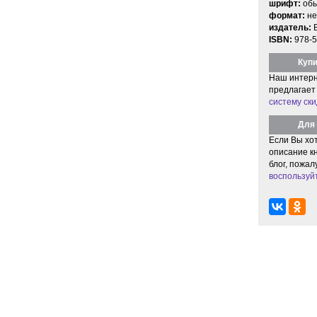
шрифт:
об
формат:
не
издатель:
ISBN:
978-5
Купи
Наш интерн
предлагает
систему ски
Для 
Если Вы хо
описание кн
блог, пожал
воспользуй