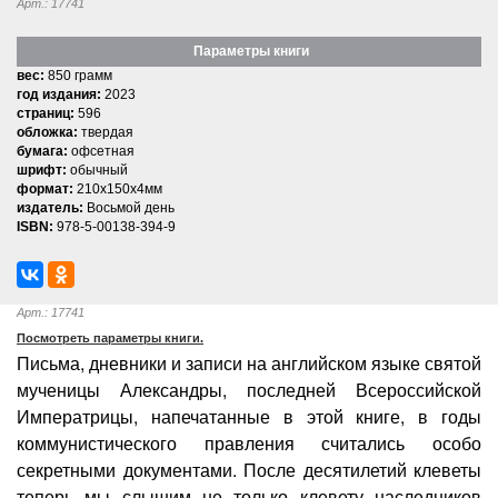
Арт.: 17741
Параметры книги
вес:
850 грамм
год издания:
2023
страниц:
596
обложка:
твердая
бумага:
офсетная
шрифт:
обычный
формат:
210x150x4мм
издатель:
Восьмой день
ISBN:
978-5-00138-394-9
Арт.: 17741
Посмотреть параметры книги.
Письма, дневники и записи на английском языке святой
мученицы Александры, последней Всероссийской
Императрицы, напечатанные в этой книге, в годы
коммунистического правления считались особо
секретными документами. После десятилетий клеветы
теперь мы слышим не только клевету наследников