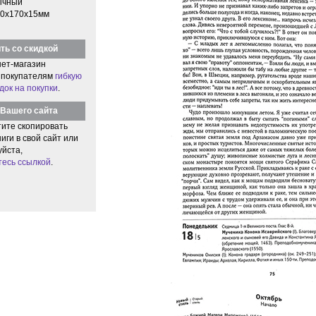
ычный
0x170x15мм
ть со скидкой
ет-магазин
 покупателям
гибкую
док на покупки
.
Вашего сайта
тите скопировать
иги в свой сайт или
уйста,
тесь ссылкой
.