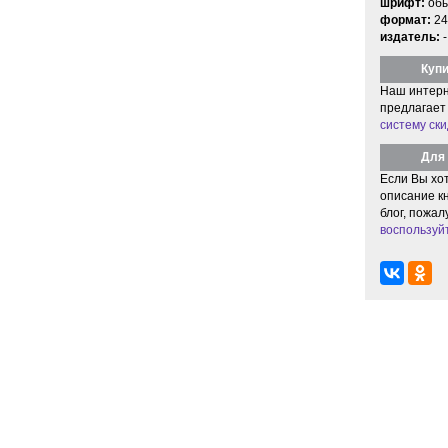
шрифт:
об
формат:
24
издатель:
-
Купи
Наш интерн
предлагает
систему ски
Для 
Если Вы хо
описание кн
блог, пожал
воспользуй