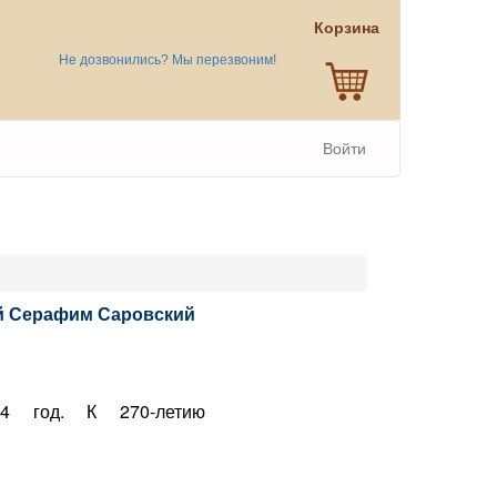
Корзина
Не дозвонились? Мы перезвоним!
Войти
ый Серафим Саровский
24 год. К 270-летию