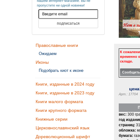
нашем интернет-магазине. Вы не
пропустите ни одной новинки!
Православные книги
К сожалени
Ожидаем
временно о
складе.
Иконы
Подобрать киот к иконе
Книги, изданные в 2024 году
цена
Книги, изданные в 2023 году
Арт.: 17704
Книги малого формата
П
Книги крупного формата
вес:
300 гр
Книжные серии
год издани
страниц:
31
Церковнославянский язык
обложка:
м
бумага:
газ
Дореволюционный шрифт