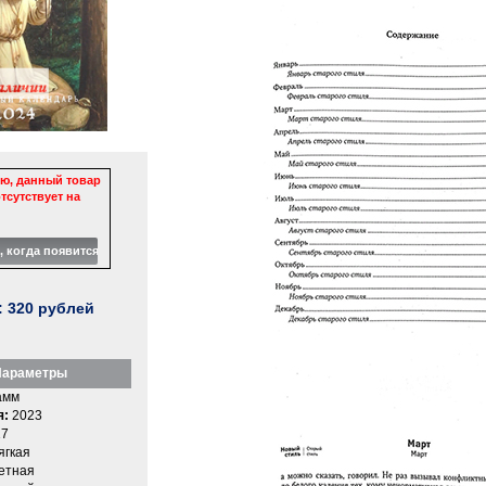
ю, данный товар
тсутствует на
:
320
рублей
араметры
амм
я:
2023
7
ягкая
етная