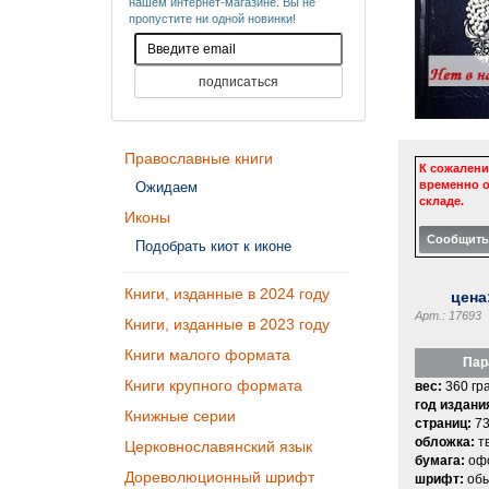
нашем интернет-магазине. Вы не
пропустите ни одной новинки!
Православные книги
К сожалени
временно о
Ожидаем
складе.
Иконы
Подобрать киот к иконе
Книги, изданные в 2024 году
цена
Арт.: 17693
Книги, изданные в 2023 году
Книги малого формата
Пар
Книги крупного формата
вес:
360 гр
год издани
Книжные серии
страниц:
73
обложка:
т
Церковнославянский язык
бумага:
офс
Дореволюционный шрифт
шрифт:
об