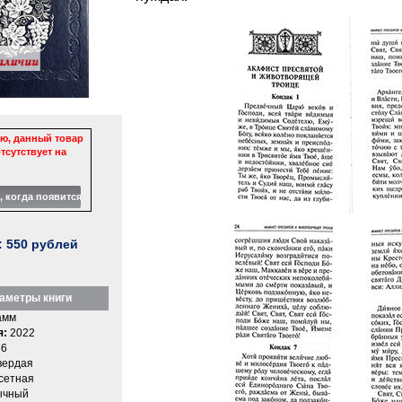
ю, данный товар
тсутствует на
:
550
рублей
аметры книги
амм
я:
2022
6
вердая
етная
ычный