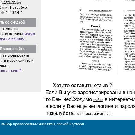
7x103x35мм
Санкт-Петербург
-6046102-4-4
ть со скидкой
ет-магазин
 покупателям
гибкую
док на покупки
.
Вашего сайта
тите скопировать
иги в свой сайт или
уйста,
тесь ссылкой
.
Хотите оставить отзыв ?
Если Вы уже зарегистрированы в на
то Вам необходимо
в интернет-м
войти
а если у Вас еще нет логина и парол
пожалуйста,
!
зарегистрируйтесь
ыбор православных книг, икон, свечей и утвари.