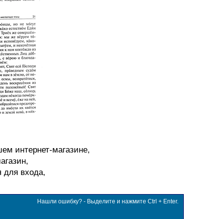
шем интернет-магазине,
агазин,
я для входа,
Нашли ошибку? - Выделите и нажмите Ctrl + Enter.