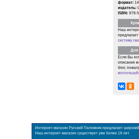
формат:
14
издатель:
ISBN:
978-5
Купи
Наш интерн
предлагает
систему ски
Для 
Если Вы хо
описание кн
блог, пожал
воспользуй
Интернет-магазин Русский Паломник предлагает широкий в
Наш интернет-магазин существует уже более 19 лет.