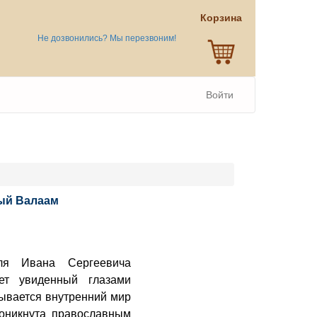
Корзина
Не дозвонились? Мы перезвоним!
Войти
рый Валаам
еля Ивана Сергеевича
ет увиденный глазами
рывается внутренний мир
роникнута православным