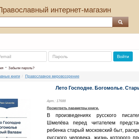
Православный интернет-магазин
Пароль
Войти
·
ия
Забыли пароль?
вные книги
Православное мировоззрение
Лето Господне. Богомолье. Ста
Арт.: 17688
Посмотреть параметры книги.
В произведениях русского писат
Шмелёва перед читателем предста
ребенка старый московский быт, раск
русского человека, жизнь которого п