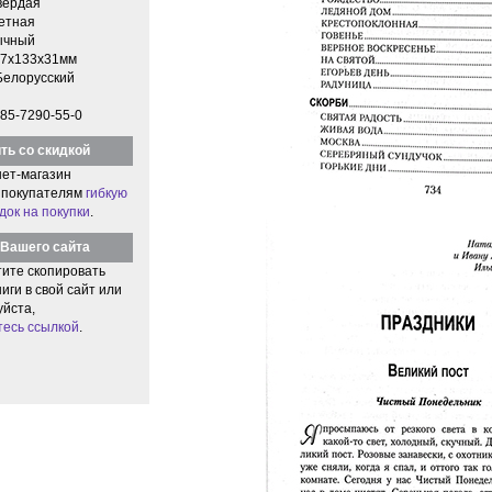
вердая
етная
ычный
7x133x31мм
Белорусский
85-7290-55-0
ть со скидкой
ет-магазин
 покупателям
гибкую
док на покупки
.
Вашего сайта
тите скопировать
иги в свой сайт или
уйста,
тесь ссылкой
.