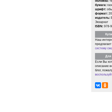
обложка:
т
бумага:
газ
шрифт:
об
формат:
20
издатель:
Экзархат
ISBN:
978-9
Купи
Наш интерн
предлагает
систему ски
Для 
Если Вы хо
описание кн
блог, пожал
воспользуй