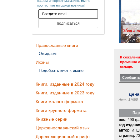
нашем интернет-магазине. Вы не
пропустите ни одной новинки!
Православные книги
Ожидаем
К сожалени
Иконы
временно о
складе.
Подобрать киот к иконе
Книги, изданные в 2024 году
Книги, изданные в 2023 году
цена
Арт.: 17688
Книги малого формата
Книги крупного формата
Пар
Книжные серии
вес:
490 гр
год издани
Церковнославянский язык
автор:
И. Ш
страниц:
73
Дореволюционный шрифт