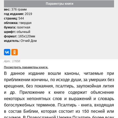
Параметры книги
вес:
376 грамм
год издания:
2019
страниц:
544
обложка:
твердая
бумага:
газетная
шрифт:
обычный
формат:
165x120мм
издатель:
Отчий Дом
Арт.: 17658
Посмотреть параметры книги.
В данное издание вошли каноны, читаемые при
приближении кончины, по исходе души, за умерших без
крещения, без покаяния, псалтирь, заупокойная лития
и др. Приложение к книге содержит объяснение
некоторых непонятных слов и выражений и словарь
богослужебных терминов. Псалтирь - книга, входящая
в состав Библии, которая состоит из 150 песней или
псалмов. В Православной Церкви Псалтирь более всех