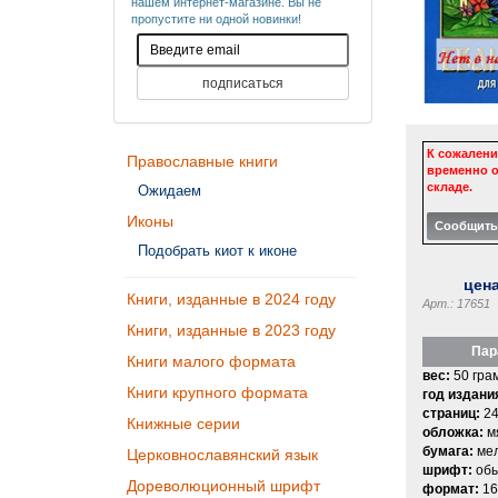
нашем интернет-магазине. Вы не
пропустите ни одной новинки!
К сожалени
Православные книги
временно о
складе.
Ожидаем
Иконы
Подобрать киот к иконе
цен
Книги, изданные в 2024 году
Арт.: 17651
Книги, изданные в 2023 году
Пар
Книги малого формата
вес:
50 гра
Книги крупного формата
год издани
страниц:
2
Книжные серии
обложка:
м
бумага:
мел
Церковнославянский язык
шрифт:
об
Дореволюционный шрифт
формат:
16