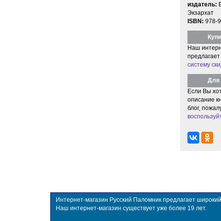
издатель:
Экзархат
ISBN:
978-9
Купи
Наш интерн
предлагает
систему ски
Для 
Если Вы хо
описание кн
блог, пожал
воспользуй
Интернет-магазин Русский Паломник предлагает широкий в
Наш интернет-магазин существует уже более 19 лет.