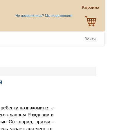
Корзина
Не дозвонились? Мы перезвоним!
Войти
й
ребенку познакомится с
его славном Рождении и
ые Он творил, притчи -
ль узнает для чего св.