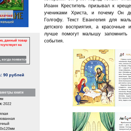
Иоанн Креститель призывал к крещ
учениками Христа, и почему Он д
Голгофу. Текст Евангелия для мал
детского восприятия, а красочные 
лучше помогут малышу запомнить 
события.
ю, данный товар
тсутствует на
а:
90
рублей
аметры книги
мм
я:
2022
4
ягкая
ованная
ычный
0x120мм