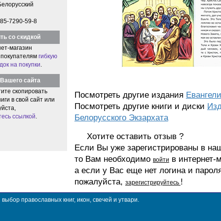
Белорусский
85-7290-59-8
ть со скидкой
ет-магазин
 покупателям
гибкую
док на покупки
.
Вашего сайта
тите скопировать
Посмотреть другие издания
Евангел
иги в свой сайт или
Посмотреть другие книги и диски
Изд
уйста,
тесь ссылкой
.
Белорусского Экзархата
Хотите оставить отзыв ?
Если Вы уже зарегистрированы в на
то Вам необходимо
в интернет-м
войти
а если у Вас еще нет логина и парол
пожалуйста,
!
зарегистрируйтесь
ыбор православных книг, икон, свечей и утвари.