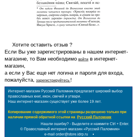
Хотите оставить отзыв ?
Если Вы уже зарегистрированы в нашем интернет-
магазине, то Вам необходимо
в интернет-
войти
магазин,
а если у Вас еще нет логина и пароля для входа,
пожалуйста,
!
зарегистрируйтесь
Интернет-магазин Русский Паломник предлагает широкий выбор
православных книг, икон, свечей и утвари.
Наш интернет-магазин существует уже более 19 лет.
Копирование содержимого этой страницы разрешено только при
наличии прямой обратной ссылки на
Русский Паломник
Нашли ошибку? - Выделите и нажмите Ctrl + Enter.
©
Православный интернет-магазин «Русский Паломник»
e-mail order@store.idrp.ru
•