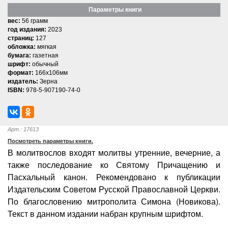
Параметры книги
вес:
56 грамм
год издания:
2023
страниц:
127
обложка:
мягкая
бумага:
газетная
шрифт:
обычный
формат:
166x106мм
издатель:
Зерна
ISBN:
978-5-907190-74-0
Арт.: 17613
Посмотреть параметры книги.
В молитвослов входят молитвы утренние, вечерние, а
также последование ко Святому Причащению и
Пасхальный канон. Рекомендовано к публикации
Издательским Советом Русской Православной Церкви.
По благословению митрополита Симона (Новикова).
Текст в данном издании набран крупным шрифтом.