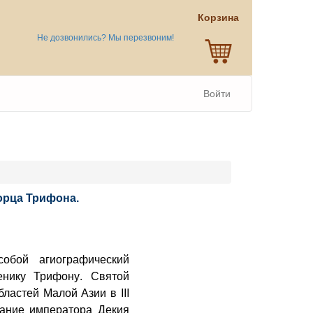
Корзина
Не дозвонились? Мы перезвоним!
Войти
ворца Трифона.
обой агиографический
енику Трифону. Святой
ластей Малой Азии в III
вание императора Декия