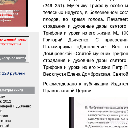
(249–251). Мученику Трифону особо м
телесных недугов, в болезненном сос
плодов, во время голода. Печатает
страдания и духовные дары святого
Трифона и уроки из его жизни. М., 19
Григорий Дьяченко. С присоеди
ю, данный товар
тсутствует на
Паламарчука «Дополнение: Век 
Домбровской «Святой мученик Трифон
страдания и духовные дары святого
Трифона и уроки из его жизни Петр П
Век спустя Елена Домбровская. Свято
:
128
рублей
Рекомендовано к публикации Издате
Православной Церкви.
аметры книги
амм
я:
2012
оиерей Г. Дьяченко
6
ягкая
етная
ычный