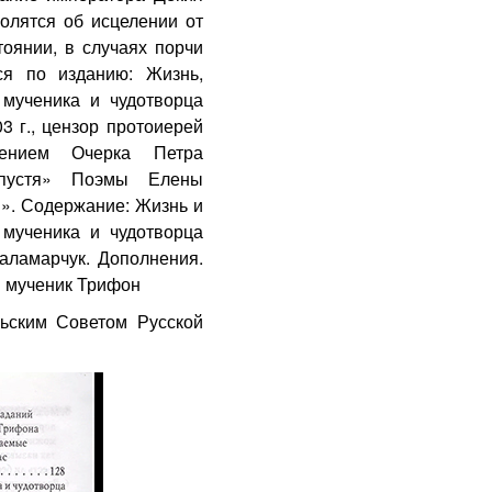
олятся об исцелении от
тоянии, в случаях порчи
ся по изданию: Жизнь,
 мученика и чудотворца
03 г., цензор протоиерей
нением Очерка Петра
спустя» Поэмы Елены
». Содержание: Жизнь и
 мученика и чудотворца
аламарчук. Дополнения.
й мученик Трифон
льским Советом Русской