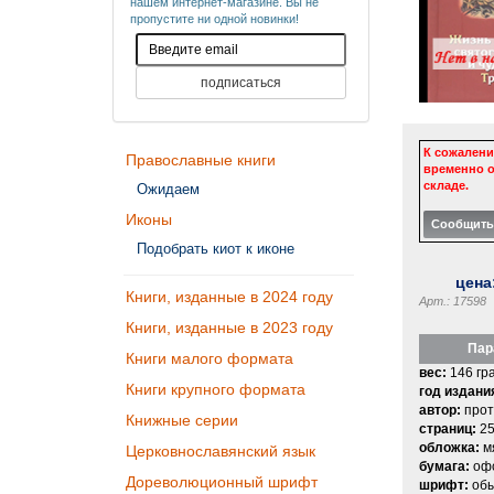
нашем интернет-магазине. Вы не
пропустите ни одной новинки!
К сожалени
Православные книги
временно о
складе.
Ожидаем
Иконы
Подобрать киот к иконе
цена
Книги, изданные в 2024 году
Арт.: 17598
Книги, изданные в 2023 году
Пар
Книги малого формата
вес:
146 гр
Книги крупного формата
год издани
автор:
прот
Книжные серии
страниц:
25
обложка:
м
Церковнославянский язык
бумага:
офс
Дореволюционный шрифт
шрифт:
об