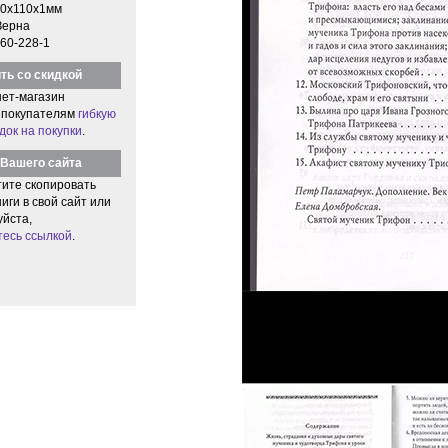
0x110x1мм
Зерна
60-228-1
ть со скидкой
ет-магазин
 покупателям
гибкую
док на покупки
.
Вашего сайта
тите скопировать
иги в свой сайт или
уйста,
тесь ссылкой
.