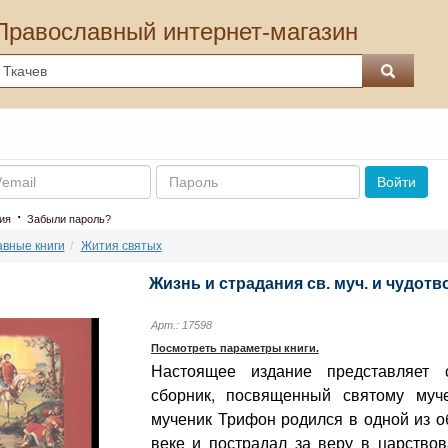
Православный интернет-магазин
Пароль
Войти
·
ия
Забыли пароль?
вные книги
Жития святых
Жизнь и страдания св. муч. и чудот
Арт.: 17598
Посмотреть параметры книги.
Настоящее издание представляет с
сборник, посвященный святому муч
мученик Трифон родился в одной из об
веке и пострадал за веру в царство