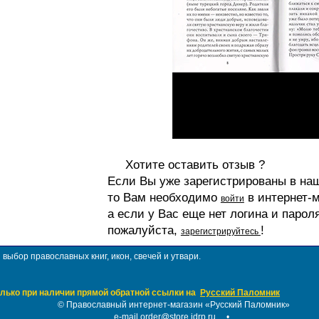
Хотите оставить отзыв ?
Если Вы уже зарегистрированы в на
то Вам необходимо
в интернет-м
войти
а если у Вас еще нет логина и парол
пожалуйста,
!
зарегистрируйтесь
ыбор православных книг, икон, свечей и утвари.
лько при наличии прямой обратной ссылки на
Русский Паломник
©
Православный интернет-магазин «Русский Паломник»
e-mail order@store.idrp.ru
•