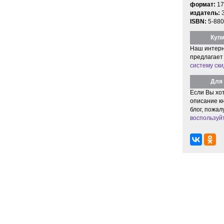
формат:
17
издатель:
ISBN:
5-880
Купи
Наш интерн
предлагает
систему ски
Для 
Если Вы хо
описание кн
блог, пожал
воспользуй