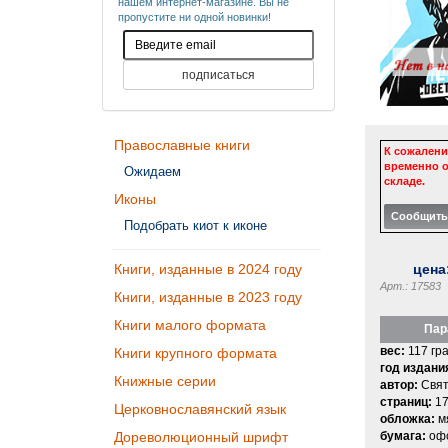
нашем интернет-магазине. Вы не
пропустите ни одной новинки!
Православные книги
К сожалени
временно о
Ожидаем
складе.
Иконы
Подобрать киот к иконе
цена
Книги, изданные в 2024 году
Арт.: 17583
Книги, изданные в 2023 году
Книги малого формата
Пар
вес:
117 гр
Книги крупного формата
год издани
Книжные серии
автор:
Свят
страниц:
17
Церковнославянский язык
обложка:
м
бумага:
офс
Дореволюционный шрифт