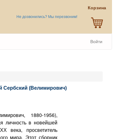
Корзина
Не дозвонились? Мы перезвоним!
Войти
й Сербский (Велимирович)
мирович, 1880-1956),
ая личность в новейшей
ХХ века, просветитель
ого мира. Этот сборник