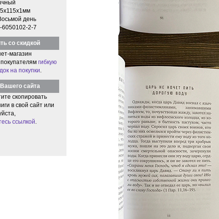
ычный
5x115x1мм
Восьмой день
-6050102-2-7
ть со скидкой
ет-магазин
 покупателям
гибкую
док на покупки
.
Вашего сайта
тите скопировать
иги в свой сайт или
уйста,
тесь ссылкой
.