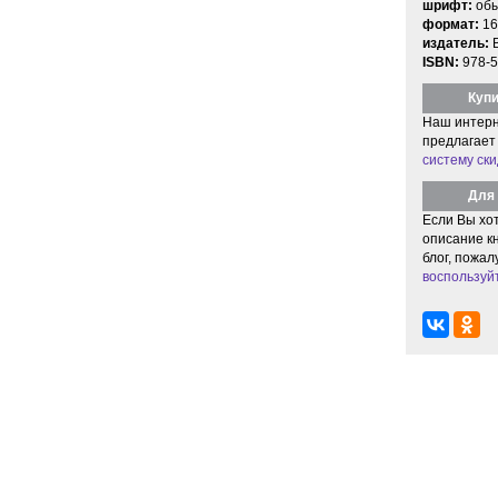
шрифт:
об
формат:
16
издатель:
ISBN:
978-5
Купи
Наш интерн
предлагает
систему ски
Для 
Если Вы хо
описание кн
блог, пожал
воспользуй