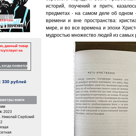
историй, поучений и притч, казало
предметах - на самом деле об одном -
времени и вне пространства: христи
мире, и во все времена и эпохи Хрис
мудростью множество людей из самых 
ю, данный товар
тсутствует на
:
330
рублей
аметры книги
амм
я:
2023
. Николай Сербский
2
ягкая
етная