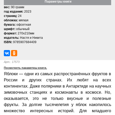
Параметры книги
вес:
90 грамм
год издания:
2023
страниц:
24
обложка:
мягкая
бумага:
офсетная
шрифт:
обычный
формат:
270x210мм
издатель:
Настя и Никита
ISBN:
9785907684409
Арт.: 17573
Посмотреть параметры книги.
Яблоки — одни из самых распространённых фруктов в
России и других странах. Их любят на всех
континентах. Даже полярники в Антарктиде на научных
зимовочных станциях и космонавты в космосе. Но,
оказывается, это не только вкусные и полезные
фрукты. За долгие тысячелетия у яблок накопилось
множество интересных историй. Для младшего