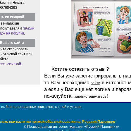
Настя и Никита
907684393
ть со скидкой
ет-магазин
 покупателям
гибкую
док на покупки
.
Вашего сайта
тите скопировать
иги в свой сайт или
уйста,
тесь ссылкой
.
Хотите оставить отзыв ?
Если Вы уже зарегистрированы в на
то Вам необходимо
в интернет-м
войти
а если у Вас еще нет логина и парол
пожалуйста,
!
зарегистрируйтесь
ыбор православных книг, икон, свечей и утвари.
лько при наличии прямой обратной ссылки на
Русский Паломник
©
Православный интернет-магазин «Русский Паломник»