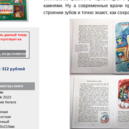
камнями. Ну а современные врачи п
строении зубов и точно знают, как сох
ю, данный товар
тсутствует на
:
312
рублей
аметры книги
мм
я:
2023
ки Хельга
4
ягкая
етная
ычный
0x210мм