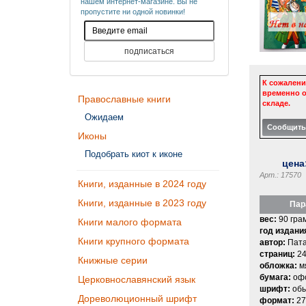
нашем интернет-магазине. Вы не
пропустите ни одной новинки!
К сожалени
временно о
Православные книги
складе.
Ожидаем
Иконы
Подобрать киот к иконе
цена
Арт.: 17570
Книги, изданные в 2024 году
Книги, изданные в 2023 году
Пар
вес:
90 гра
Книги малого формата
год издани
Книги крупного формата
автор:
Пата
страниц:
2
Книжные серии
обложка:
м
бумага:
офс
Церковнославянский язык
шрифт:
об
Дореволюционный шрифт
формат:
27