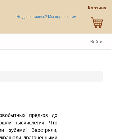
Корзина
Не дозвонились? Мы перезвоним!
Войти
рвобытных предков до
ошли тысячелетия. Что
и зубами! Заостряли,
 украшали драгоценными