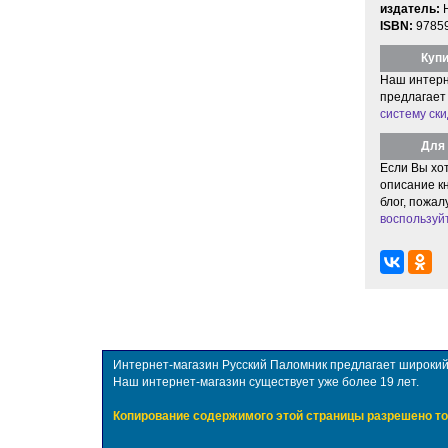
издатель:
ISBN:
9785
Купи
Наш интерн
предлагает
систему ски
Для 
Если Вы хо
описание кн
блог, пожал
воспользуй
Интернет-магазин Русский Паломник предлагает широкий в
Наш интернет-магазин существует уже более 19 лет.
Копирование содержимого этой страницы разрешено то