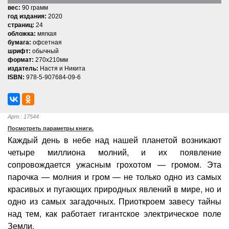
вес:
90 грамм
год издания:
2020
страниц:
24
обложка:
мягкая
бумага:
офсетная
шрифт:
обычный
формат:
270x210мм
издатель:
Настя и Никита
ISBN:
978-5-907684-09-6
Арт.: 17544
Посмотреть параметры книги.
Каждый день в небе над нашей планетой возникают
четыре миллиона молний, и их появление
сопровождается ужасным грохотом — громом. Эта
парочка — молния и гром — не только одно из самых
красивых и пугающих природных явлений в мире, но и
одно из самых загадочных. Приоткроем завесу тайны
над тем, как работает гигантское электрическое поле
Земли.