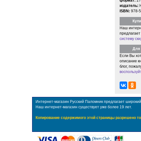
формат:
27
издатель:
ISBN:
978-5
Купи
Наш интерн
предлагает
систему ски
Для 
Если Вы хо
описание кн
блог, пожал
воспользуй
Интернет-магазин Русский Паломник предлагает широкий в
Наш интернет-магазин существует уже более 19 лет.
Копирование содержимого этой страницы разрешено то