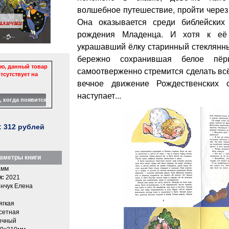
волшебное путешествие, пройти через
Она оказывается среди библейских 
рождения Младенца. И хотя к её
украшавший ёлку старинный стеклянны
бережно сохранившая белое пё
ю, данный товар
самоотверженно стремится сделать вс
тсутствует на
вечное движение Рождественских 
наступает...
:
312
рублей
аметры книги
амм
я:
2021
нчук Елена
2
ягкая
етная
ычный