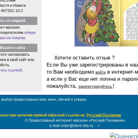
0x210мм
Настя и Никита
-907501-10-2
ть со скидкой
ет-магазин
 покупателям
гибкую
док на покупки
.
Вашего сайта
тите скопировать
Хотите оставить отзыв ?
иги в свой сайт или
Если Вы уже зарегистрированы в на
уйста,
тесь ссылкой
.
то Вам необходимо
в интернет-м
войти
а если у Вас еще нет логина и парол
пожалуйста,
!
зарегистрируйтесь
ыбор православных книг, икон, свечей и утвари.
лько при наличии прямой обратной ссылки на
Русский Паломник
©
Православный интернет-магазин «Русский Паломник»
e-mail order@store.idrp.ru
•