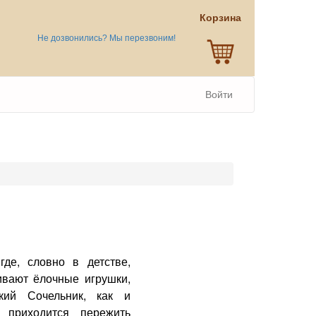
Корзина
Не дозвонились? Мы перезвоним!
Войти
где, словно в детстве,
ивают ёлочные игрушки,
кий Сочельник, как и
 приходится пережить