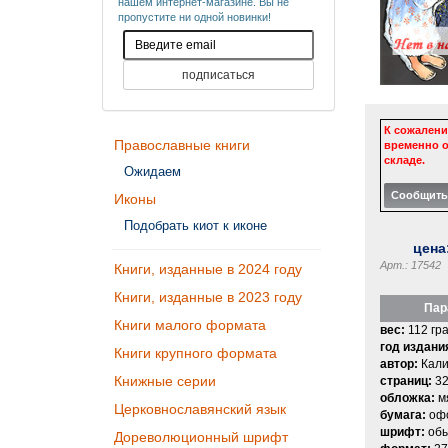
нашем интернет-магазине. Вы не
пропустите ни одной новинки!
К сожалени
Православные книги
временно о
складе.
Ожидаем
Иконы
Подобрать киот к иконе
цена
Арт.: 17542
Книги, изданные в 2024 году
Книги, изданные в 2023 году
Пар
Книги малого формата
вес:
112 гр
год издани
Книги крупного формата
автор:
Кали
Книжные серии
страниц:
3
обложка:
м
Церковнославянский язык
бумага:
офс
шрифт:
об
Дореволюционный шрифт