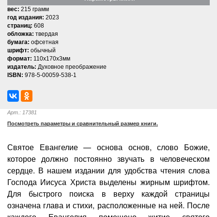
вес:
215 грамм
год издания:
2023
страниц:
608
обложка:
твердая
бумага:
офсетная
шрифт:
обычный
формат:
110x170x3мм
издатель:
Духовное преображение
ISBN:
978-5-00059-538-1
Арт.: 17381
Посмотреть параметры и сравнительный размер книги.
Святое Евангелие — основа основ, слово Божие,
которое должно постоянно звучать в человеческом
сердце. В нашем издании для удобства чтения слова
Господа Иисуса Христа выделены жирным шрифтом.
Для быстрого поиска в верху каждой страницы
означена глава и стихи, расположенные на ней. После
каждого Евангелия помещено житие святого