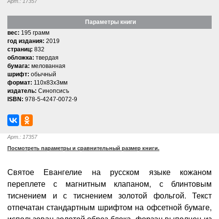
Арт.: 17357
Параметры книги
вес:
195 грамм
год издания:
2019
страниц:
832
обложка:
твердая
бумага:
мелованная
шрифт:
обычный
формат:
110x83x3мм
издатель:
Синопсисъ
ISBN:
978-5-4247-0072-9
Арт.: 17357
Посмотреть параметры и сравнительный размер книги.
Святое Евангелие на русском языке кожаном
переплете с магнитным клапаном, с блинтовым
тиснением и с тиснением золотой фольгой. Текст
отпечатан стандартным шрифтом на офсетной бумаге,
использован золотой обрез блока, форзац выполнен из