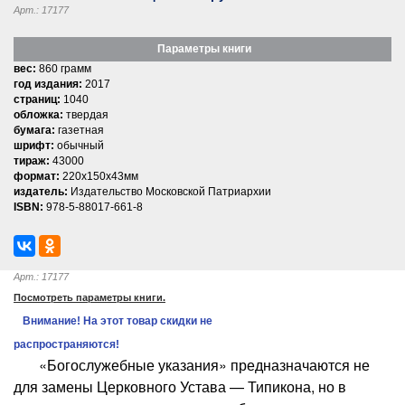
Арт.: 17177
Параметры книги
вес:
860 грамм
год издания:
2017
страниц:
1040
обложка:
твердая
бумага:
газетная
шрифт:
обычный
тираж:
43000
формат:
220x150x43мм
издатель:
Издательство Московской Патриархии
ISBN:
978-5-88017-661-8
Арт.: 17177
Посмотреть параметры книги.
Внимание! На этот товар скидки не
распространяются!
«Богослужебные указания» предназначаются не
для замены Церковного Устава — Типикона, но в