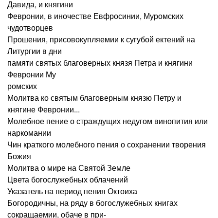
Давида, и княгини
Февронии, в иночестве Евфросинии, Муромских
чудотворцев
Прошения, присовокупляемии к сугубой ектений на
Литургии в дни
памяти святых благоверных князя Петра и княгини
Февронии Му
ромских
Молитва ко святым благоверным князю Петру и
княгине Февронии...
Молебное пение о страждущих недугом винопития или
наркомании
Чин краткого молебного пения о сохранении творения
Божия
Молитва о мире на Святой Земле
Цвета богослужебных облачений
Указатель на период пения Октоиха
Богородичны, на ряду в богослужебных книгах
сокращаемии, обаче в при-