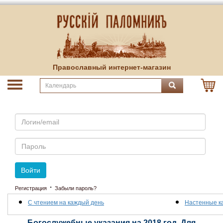
Православный интернет-магазин
Email
Пароль
Войти
·
Регистрация
Забыли пароль?
С чтением на каждый день
Настенные к
Богослужебные указания на 2018 год. Для