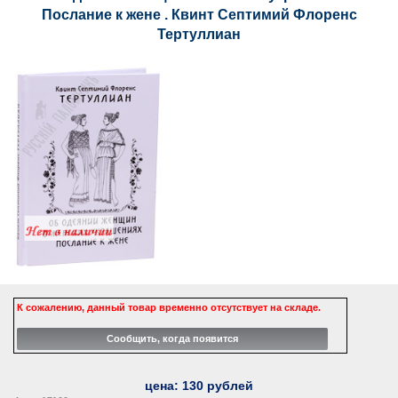
Послание к жене . Квинт Септимий Флоренс
Тертуллиан
К сожалению, данный товар временно отсутствует на складе.
цена:
130
рублей