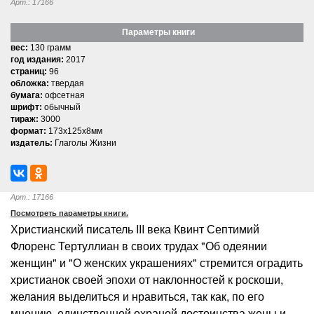
Арт.: 17166
Параметры книги
вес:
130 грамм
год издания:
2017
страниц:
96
обложка:
твердая
бумага:
офсетная
шрифт:
обычный
тираж:
3000
формат:
173x125x8мм
издатель:
Глаголы Жизни
Арт.: 17166
Посмотреть параметры книги.
Христианский писатель III века Квинт Септимий
Флоренс Тертуллиан в своих трудах "Об одеянии
женщин" и "О женских украшениях" стремится оградить
христианок своей эпохи от наклонностей к роскоши,
желания выделиться и нравиться, так как, по его
мнению, единственной охраной достоинства жены и