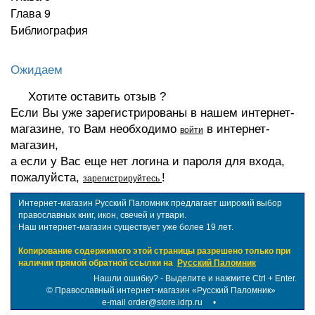
Глава 9
Библиография
Ожидаем
Хотите оставить отзыв ?
Если Вы уже зарегистрированы в нашем интернет-
магазине, то Вам необходимо
в интернет-
войти
магазин,
а если у Вас еще нет логина и пароля для входа,
пожалуйста,
!
зарегистрируйтесь
Интернет-магазин Русский Паломник предлагает широкий выбор
православных книг, икон, свечей и утвари.
Наш интернет-магазин существует уже более 19 лет.
Копирование содержимого этой страницы разрешено только при
наличии прямой обратной ссылки на
Русский Паломник
Нашли ошибку? - Выделите и нажмите Ctrl + Enter.
©
Православный интернет-магазин «Русский Паломник»
e-mail order@store.idrp.ru
•