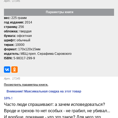
Арт.: 17145
Параметры книги
вес:
225 грамм
год издания:
2014
страниц:
256
обложка:
твердая
бумага:
офсетная
шрифт:
обычный
тираж:
10000
формат:
170x120x15мм
издатель:
МБЦ преп. Серафима Саровского
ISBN:
5-98317-299-9
Арт.: 17145
Посмотреть параметры книги.
Внимание! Максимальная скидка на этот товар
10% !
Часто люди спрашивают: а зачем исповедоваться?
Вроде и грехов-то нет особых - не грабил, не убивал...
И вообще, покаяние - что это такое? Для чего это