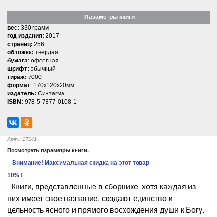
Параметры книги
вес:
330 грамм
год издания:
2017
страниц:
256
обложка:
твердая
бумага:
офсетная
шрифт:
обычный
тираж:
7000
формат:
170x120x20мм
издатель:
Синтагма
ISBN:
978-5-7877-0108-1
Арт.: 17141
Посмотреть параметры книги.
Внимание! Максимальная скидка на этот товар
10% !
Книги, представленные в сборнике, хотя каждая из
них имеет свое название, создают единство и
цельность ясного и прямого восхождения души к Богу.