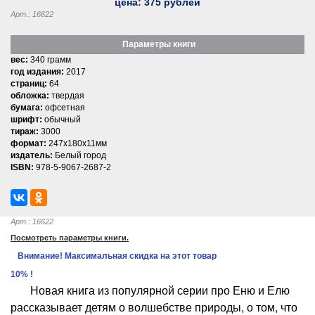
цена:
375
рублей
Арт.: 16622
Параметры книги
вес:
340 грамм
год издания:
2017
страниц:
64
обложка:
твердая
бумага:
офсетная
шрифт:
обычный
тираж:
3000
формат:
247x180x11мм
издатель:
Белый город
ISBN:
978-5-9067-2687-2
Арт.: 16622
Посмотреть параметры книги.
Внимание! Максимальная скидка на этот товар
10% !
Новая книга из популярной серии про Еню и Елю
рассказывает детям о волшебстве природы, о том, что