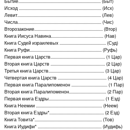
Бытие....................................................................... (Быт)
Исход ....................................................................... (Исх)
Левит........................................................................ (Лев)
Числа........................................................................ (Чис)
Второзаконие........................................................... (Втор)
Книга Иисуса Навина............................................. (Нав)
Книга Судей израилевых ........................................ (Суд)
Книга Руфи.............................................................. (Руфь)
Первая книга Царств............................................... (1 Цар)
Вторая книга Царств ............................................... (2 Цар)
Третья книга Царств................................................ (3 Цар)
Четвертая книга Царств .......................................... (4 Цар)
Первая книга Паралипоменон ............................... (1 Пар)
Вторая книга Паралипоменон................................ (2 Пар)
Первая книга Ездры................................................ (1 Езд)
Книга Неемии ......................................................... (Неем)
Вторая книга Ездры*............................................... (2 Езд)
Книга Товита*.......................................................... (Тов)
Книга Иудифи* ....................................................... (Иудифь)