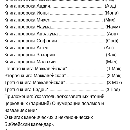
Книга пророка Авдия.............................................. (Авд)
Книга пророка Ионы .............................................. (Иона)
Книга пророка Михея............................................. (Мих)
Книга пророка Наума.............................................. (Наум)
Книга пророка Аввакума ........................................ (Авв)
Книга пророка Софонии ........................................ (Соф)
Книга пророка Аггея............................................... (Агг)
Книга пророка Захарии........................................... (Зах)
Книга пророка Малахии ......................................... (Мал)
Первая книга Маккавейская*................................. (1 Мак)
Вторая книга Маккавейская* ................................. (2 Мак)
Третья книга Маккавейская* .................................. (3 Мак)
Третья книга Ездры*................................................ (3 Езд)
Приложения: Указатель ветхозаветных чтений
церковных (паримий) О нумерации псалмов и
названиях книг
О книгах канонических и неканонических
Библейский календарь