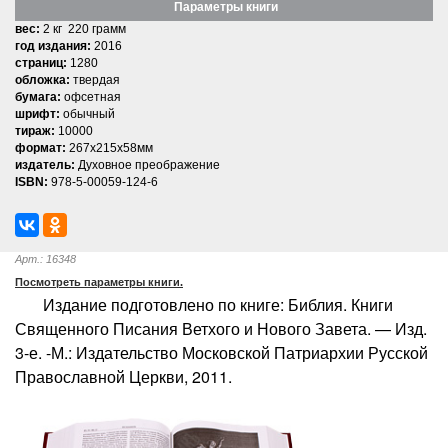
Параметры книги
вес:
2 кг 220 грамм
год издания:
2016
страниц:
1280
обложка:
твердая
бумага:
офсетная
шрифт:
обычный
тираж:
10000
формат:
267x215x58мм
издатель:
Духовное преображение
ISBN:
978-5-00059-124-6
Арт.: 16348
Посмотреть параметры книги.
Издание подготовлено по книге: Библия. Книги
Священного Писания Ветхого и Нового Завета. — Изд.
3-е. -М.: Издательство Московской Патриархии Русской
Православной Церкви, 2011.