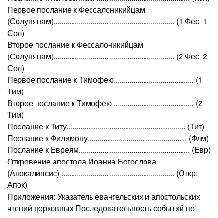
Первое послание к Фессалоникийцам
(Солунянам).............................................................. (1 Фес; 1
Сол)
Второе послание к Фессалоникийцам
(Солунянам).............................................................. (2 Фес; 2
Сол)
Первое послание к Тимофею......................................... (1
Тим)
Второе послание к Тимофею ......................................... (2
Тим)
Послание к Титу............................................................. (Тит)
Послание к Филимону................................................... (Флм)
Послание к Евреям......................................................... (Евр)
Откровение апостола Иоанна Богослова
(Апокалипсис) .......................................................... (Откр;
Апок)
Приложения: Указатель евангельских и апостольских
чтений церковных Последовательность событий по