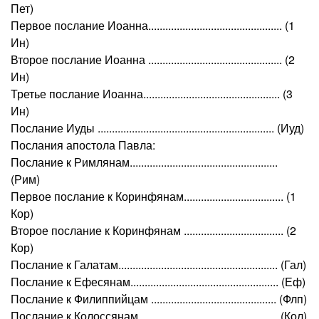
Пет)
Первое послание Иоанна............................................... (1
Ин)
Второе послание Иоанна ............................................... (2
Ин)
Третье послание Иоанна................................................ (3
Ин)
Послание Иуды .............................................................. (Иуд)
Послания апостола Павла:
Послание к Римлянам....................................................
(Рим)
Первое послание к Коринфянам................................... (1
Кор)
Второе послание к Коринфянам ................................... (2
Кор)
Послание к Галатам........................................................ (Гал)
Послание к Ефесянам.................................................... (Еф)
Послание к Филиппийцам ............................................ (Флп)
Послание к Колоссянам ................................................ (Кол)