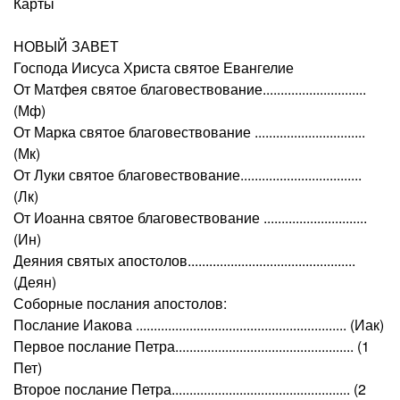
Карты
НОВЫЙ ЗАВЕТ
Господа Иисуса Христа святое Евангелие
От Матфея святое благовествование.............................
(Мф)
От Марка святое благовествование ...............................
(Мк)
От Луки святое благовествование..................................
(Лк)
От Иоанна святое благовествование .............................
(Ин)
Деяния святых апостолов...............................................
(Деян)
Соборные послания апостолов:
Послание Иакова ........................................................... (Иак)
Первое послание Петра.................................................. (1
Пет)
Второе послание Петра.................................................. (2