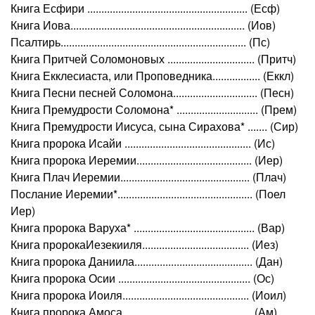
Книга Есфири ......................................................... (Есф)
Книга Иова.............................................................. (Иов)
Псалтирь.................................................................. (Пс)
Книга Притчей Соломоновых ............................... (Притч)
Книга Екклесиаста, или Проповедника................. (Еккл)
Книга Песни песней Соломона.............................. (Песн)
Книга Премудрости Соломона* ............................. (Прем)
Книга Премудрости Иисуса, сына Сирахова* ....... (Сир)
Книга пророка Исайи ............................................. (Ис)
Книга пророка Иеремии......................................... (Иер)
Книга Плач Иеремии.............................................. (Плач)
Послание Иеремии*................................................ (Поел
Иер)
Книга пророка Варуха* ........................................... (Вар)
Книга пророкаИезекииля...................................... (Иез)
Книга пророка Даниила.......................................... (Дан)
Книга пророка Осии ............................................... (Ос)
Книга пророка Иоиля............................................. (Иоил)
Книга пророка Амоса.............................................. (Ам)