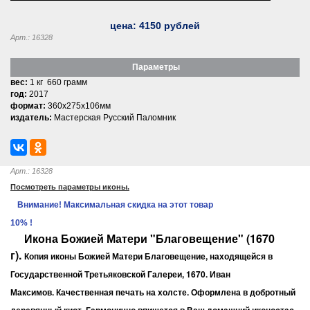
цена:
4150
рублей
Арт.: 16328
Параметры
вес:
1 кг 660 грамм
год:
2017
формат:
360x275x106мм
издатель:
Мастерская Русский Паломник
Арт.: 16328
Посмотреть параметры иконы.
Внимание! Максимальная скидка на этот товар
10% !
Икона Божией Матери "Благовещение" (1670
г).
Копия иконы Божией Матери Благовещение, находящейся в
Государственной Третьяковской Галереи, 1670. Иван
Качественная печать на холсте. Оформлена в добротный
Максимов.
деревянный киот. Гармонично впишется в Ваш домашний иконостас,