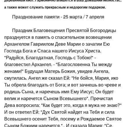
а также может служить прекрасным и недорогим подарком.
Празднование памяти - 25 марта / 7 апреля
Праздник Благовещения Пресвятой Богородицы
празднуется в память о спасительном возвещении
Архангелом Гавриилом Деве Марии о зачатии Ею
Господа Бога и Спаса нашего Иисуса Христа.
"Радуйся, Благодатная, Господь с Тобою!" -
благовестил Архангел. - "Благословенна Ты между
женами!" Будущая Матерь Божия, увидев Ангела,
смутилась. Ангел же сказал Ей: "Не бойся, Мария, ико
Ты обрела благодать от Бога; и вот зачнешь во чреве и
родишь Сына, и наречешь имя Ему Иисус; Он будет
велик и наречется Сыном Всевышнего". Пречистая
Дева вопросила: "Как будет это, когда я мужа не знаю?"
И он ответил Ей: "Дух Святой найдет на Тебя и сила
Всевышнего осенит Тебя, посему и Рождаемое Святое
Сыном Божиим наречется.".. И сказала Мария: "Се,