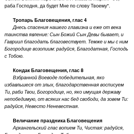
раба Господня, да будет Мне по слову Твоему".
Тропарь Благовещения, глас 4
Днесь спасения нашего главизна и еже от века
таинства явление: Сын Божий Сын Девы бывает, и
Гавриил благодать благовествует. Темже и мы с ним
Богородице возопиим: радуйся, Благодатная, Господь
с Тобою.
Кондак Благовещения, глас 8
Взбранной Воеводе победительная, яко
избавльшеся от злых, благодарственная восписуем
Ти, раби Твои, Богородице, но, яко имущая державу
непобедимую, от всяких нас бед свободи, да зовем Ти:
радуйся, Невесто Неневестная.
Величание праздника Благовещения
Архангельский глас вопием Ти, Чистая: радуйся,