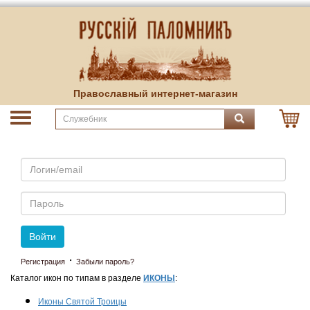
Православный интернет-магазин
Email
Пароль
Войти
·
Регистрация
Забыли пароль?
Каталог икон по типам в разделе
ИКОНЫ
:
Иконы Святой Троицы