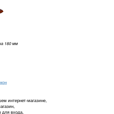
на 180 мм
икон
шем интернет-магазине,
агазин,
я для входа,