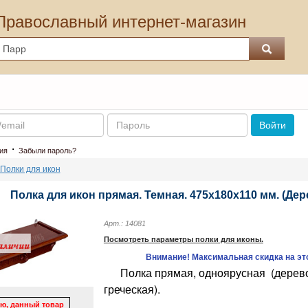
Православный интернет-магазин
Пароль
Войти
·
ия
Забыли пароль?
Полки для икон
Полка для икон прямая. Темная. 475х180х110 мм. (Дер
Арт.: 14081
Посмотреть параметры полки для иконы.
Внимание! Максимальная скидка на это
Полка прямая, одноярусная (дерево
греческая).
ю, данный товар