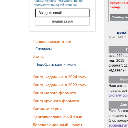
нашем интернет-магазине. Вы не
временно о
пропустите ни одной новинки!
складе.
цена
Арт.: 14081
Православные книги
Ожидаем
П
вес:
960 гр
Иконы
год:
2015
Подобрать киот к иконе
формат:
11
издатель:
Книги, изданные в 2024 году
Купи
Книги, изданные в 2023 году
Наш интерн
предлагает
Книги малого формата
систему ски
Книги крупного формата
Для 
Книжные серии
Если Вы хо
описание кн
Церковнославянский язык
блог, пожал
Дореволюционный шрифт
воспользуй