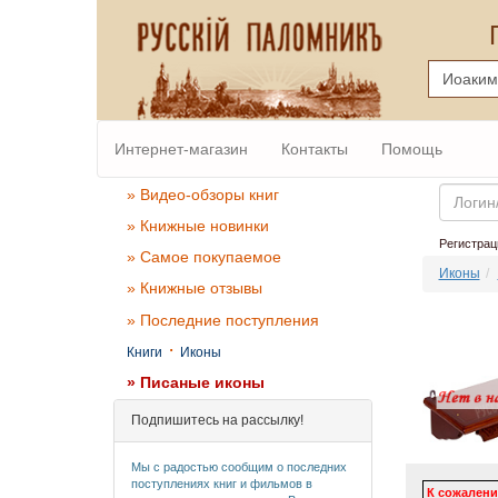
Интернет-магазин
Контакты
Помощь
Email
» Видео-обзоры книг
» Книжные новинки
Регистрац
» Самое покупаемое
Иконы
» Книжные отзывы
» Последние поступления
·
Книги
Иконы
» Писаные иконы
Подпишитесь на рассылку!
Мы с радостью сообщим о последних
поступлениях книг и фильмов в
К сожалени