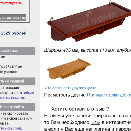
тсутствует на
:
1325
рублей
Ширина 475 мм, высота 110 мм, глуби
араметры
амм
0x475x180мм
Не указано
ть со скидкой
Эта полка есть другого цвета
ет-магазин
 покупателям
гибкую
Посмотреть другие
Прямые полки для 
док на покупки
.
Вашего сайта
Хотите оставить отзыв ?
тите скопировать
Если Вы уже зарегистрированы в на
иги в свой сайт или
то Вам необходимо
в интернет-м
войти
уйста,
тесь ссылкой
.
а если у Вас еще нет логина и парол