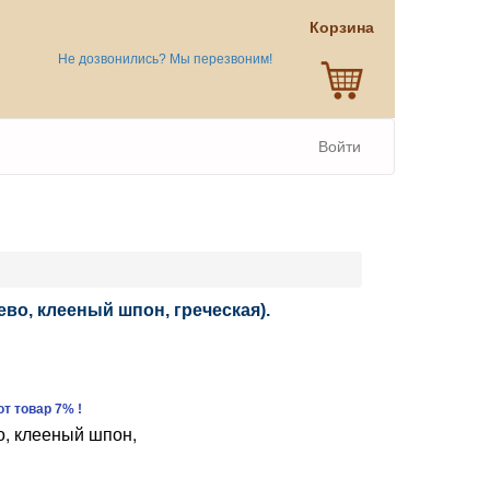
Корзина
Не дозвонились? Мы перезвоним!
Войти
ево, клееный шпон, греческая).
т товар 7% !
, клееный шпон,