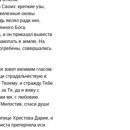
Своих: крепкие узы,
 железные оковы
дь являл ради них,
инного Бога.
 и он приказал вывести
акопать в землю. На
погребены, совершались
я зовет великим гласом:
щи страдальчествую и
 Твоему, и стражду Тебе
за Тя, да и живу с
ми мя, с любовию
 Милостив, спаси души
пице Христова Дарие, и
риста претерпела еси.