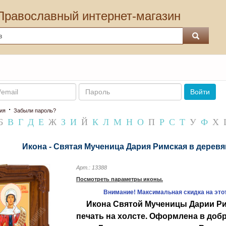
Православный интернет-магазин
Пароль
Войти
·
ия
Забыли пароль?
Б
В
Г
Д
Е
Ж
З
И
Й
К
Л
М
Н
О
П
Р
С
Т
У
Ф
Х
Икона - Святая Мученица Дария Римская в деревя
Арт.: 13388
Посмотреть параметры иконы.
Внимание! Максимальная скидка на этот
Икона
Святой Мученицы Дарии Р
печать на холсте. Оформлена в до