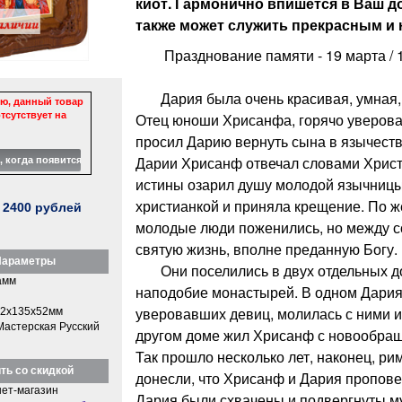
киот. Гармонично впишется в Ваш д
также может служить прекрасным и 
Празднование памяти - 19 марта / 1
Дария была очень красивая, умная, 
ю, данный товар
тсутствует на
Отец юноши Хрисанфа, горячо уверова
просил Дарию вернуть сына в язычест
Дарии Хрисанф отвечал словами Христо
истины озарил душу молодой язычницы
христианкой и приняла крещение. По 
:
2400
рублей
молодые люди поженились, но между с
святую жизнь, вполне преданную Богу.
араметры
Они поселились в двух отдельных до
амм
наподобие монастырей. В одном Дари
уверовавших девиц, молилась с ними и
2x135x52мм
Мастерская Русский
другом доме жил Хрисанф с новообра
Так прошло несколько лет, наконец, р
ть со скидкой
донесли, что Хрисанф и Дария пропов
ет-магазин
Дария были схвачены и подвергнуты м