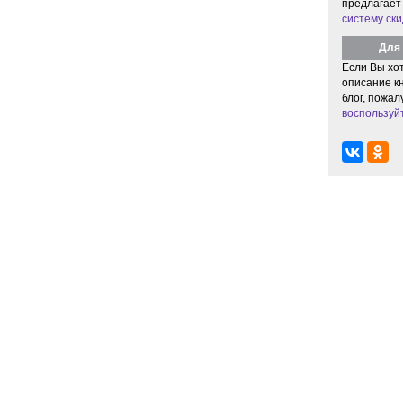
предлагает
систему ски
Для 
Если Вы хо
описание кн
блог, пожал
воспользуй