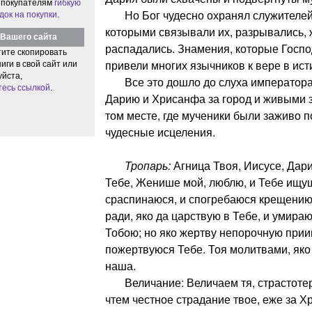
 покупателям
гибкую
Но Бог чудесно охранял служителей 
док на покупки
.
которыми связывали их, разрывались,
Вашего сайта
распадались. Знамения, которые Госпо
тите скопировать
привели многих язычников к вере в ист
иги в свой сайт или
уйста,
Все это дошло до слуха императора,
тесь ссылкой
.
Дарию и Хрисанфа за город и живыми з
том месте, где мученики были заживо 
чудесные исцеления.
Тропарь:
Агница Твоя, Иисусе, Дари
Тебе, Женише мой, люблю, и Тебе ищу
сраспинаюся, и спогребаюся крещению
ради, яко да царствую в Тебе, и умираю 
Тобою; но яко жертву непорочную прии
пожертвуюся Тебе. Тоя молитвами, яко
наша.
Величание: Величаем тя, страстотер
чтем честное страдание твое, еже за Х