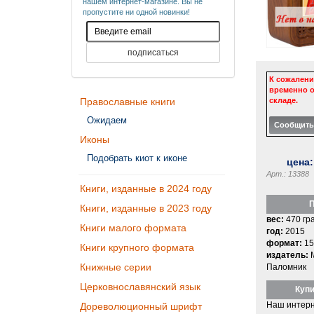
нашем интернет-магазине. Вы не
пропустите ни одной новинки!
К сожалени
временно о
складе.
Православные книги
Ожидаем
Иконы
Подобрать киот к иконе
цена
Арт.: 13388
Книги, изданные в 2024 году
П
Книги, изданные в 2023 году
вес:
470 гр
Книги малого формата
год:
2015
формат:
15
Книги крупного формата
издатель:
Книжные серии
Паломник
Церковнославянский язык
Купи
Наш интерн
Дореволюционный шрифт