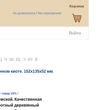
Корзина
Не дозвонились? Мы перезвоним!
Войти
Ц
Ч
Ш
Щ
Э
Ю
Я
нном киоте. 152х135х52 мм.
 товар 10% !
имской
. Качественная
бротный деревянный