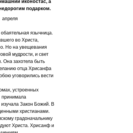
омашний иконостас, а
недорогим подарком.
 апреля
обаятельная язычница.
вшего во Христа,
во. Но на увещевания
вой мудрости, и свет
. Она захотела быть
желанию отца Хрисанфа
обою уговорились вести
мах, устроенных
я принимала
 изучала Закон Божий. В
щенными христианами.
имскому градоначальнику
едуют Христа. Хрисанф и
учениям.