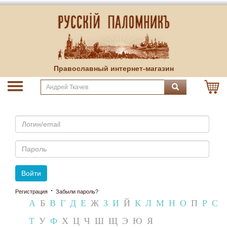
Православный интернет-магазин
Email
Пароль
Войти
·
Регистрация
Забыли пароль?
А
Б
В
Г
Д
Е
Ж
З
И
Й
К
Л
М
Н
О
П
Р
С
Т
У
Ф
Х
Ц
Ч
Ш
Щ
Э
Ю
Я