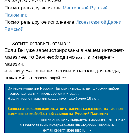
Размер 240 х 210 х 60
мм
Посмотреть другие иконы
Мастерской Русский
Паломник
Посмотреть другое исполнение
Иконы святой Дарии
Римской
Хотите оставить отзыв ?
Если Вы уже зарегистрированы в нашем интернет-
магазине, то Вам необходимо
в интернет-
войти
магазин,
а если у Вас еще нет логина и пароля для входа,
пожалуйста,
!
зарегистрируйтесь
Интернет-магазин Русский Паломник предлагает широкий выбор
православных книг, икон, свечей и утвари.
Наш интернет-магазин существует уже более 19 лет.
Копирование содержимого этой страницы разрешено только при
наличии прямой обратной ссылки на
Русский Паломник
Нашли ошибку? - Выделите и нажмите Ctrl + Enter.
©
Православный интернет-магазин «Русский Паломник»
e-mail order@store.idrp.ru
•