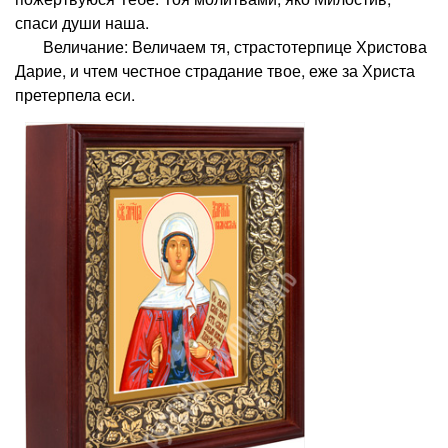
спаси души наша.
Величание: Величаем тя, страстотерпице Христова
Дарие, и чтем честное страдание твое, еже за Христа
претерпела еси.