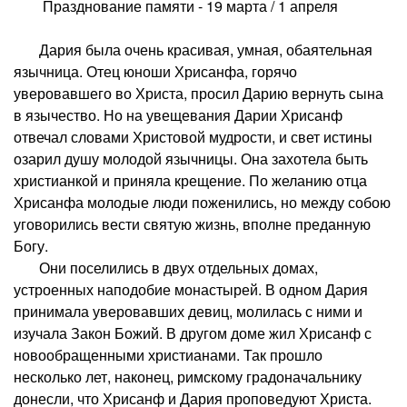
Празднование памяти - 19 марта / 1 апреля
Дария была очень красивая, умная, обаятельная
язычница. Отец юноши Хрисанфа, горячо
уверовавшего во Христа, просил Дарию вернуть сына
в язычество. Но на увещевания Дарии Хрисанф
отвечал словами Христовой мудрости, и свет истины
озарил душу молодой язычницы. Она захотела быть
христианкой и приняла крещение. По желанию отца
Хрисанфа молодые люди поженились, но между собою
уговорились вести святую жизнь, вполне преданную
Богу.
Они поселились в двух отдельных домах,
устроенных наподобие монастырей. В одном Дария
принимала уверовавших девиц, молилась с ними и
изучала Закон Божий. В другом доме жил Хрисанф с
новообращенными христианами. Так прошло
несколько лет, наконец, римскому градоначальнику
донесли, что Хрисанф и Дария проповедуют Христа.