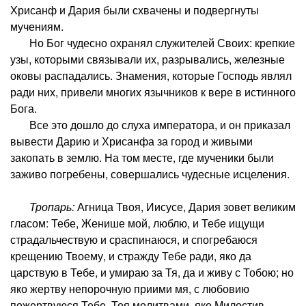
Хрисанф и Дария были схвачены и подвергнуты
мучениям.
Но Бог чудесно охранял служителей Своих: крепкие
узы, которыми связывали их, разрывались, железные
оковы распадались. Знамения, которые Господь являл
ради них, привели многих язычников к вере в истинного
Бога.
Все это дошло до слуха императора, и он приказал
вывести Дарию и Хрисанфа за город и живыми
закопать в землю. На том месте, где мученики были
заживо погребены, совершались чудесные исцеления.
Тропарь:
Агница Твоя, Иисусе, Дария зовет великим
гласом: Тебе, Женише мой, люблю, и Тебе ищущи
страдальчествую и сраспинаюся, и спогребаюся
крещению Твоему, и стражду Тебе ради, яко да
царствую в Тебе, и умираю за Тя, да и живу с Тобою; но
яко жертву непорочную приими мя, с любовию
пожертвуюся Тебе. Тоя молитвами, яко Милостив,