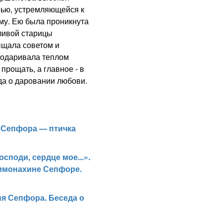
вью, устремляющейся к
му. Ею была проникнута
ливой старицы
щала советом и
х одаривала теплом
прощать, а главное - в
да о даровании любови.
 Сепфора — птичка
осподи, сердце мое...».
имонахине Сепфоре.
я Сепфора. Беседа о