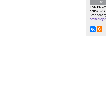
Для 
Если Вы хо
описание кн
блог, пожал
воспользуй