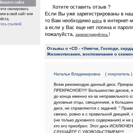
Вашего сайта
Хотите оставить отзыв ?
тите скопировать
Если Вы уже зарегистрированы в на
иги в свой сайт или
уйста,
то Вам необходимо
в интернет-м
войти
тесь ссылкой
.
а если у Вас еще нет логина и парол
пожалуйста,
!
зарегистрируйтесь
Отзывы о «CD - «Умягчи, Господи, сердце
Жизнеописание, воспоминание о схимо
Наталья Владимировна
( покупатель )
Всем рекомендую данный диск. Прекрасн
ПРЕКРАСНОЕ!!!!! Большинство дисков, 
до конца именно из-за неправильного о
духовные отцы, священники, в большинс
диск, не справляются с задачей: " Пра
связно, ровно и с правильной дикцией, 
(не только духовного содержания) и не 
кто его приобрел. Этот диск ИСКЛЮЧЕН
СЛУШАЙТЕ С УДОВОЛЬСТВИЕМ!!!!