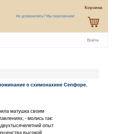
Корзина
Не дозвонились? Мы перезвоним!
Войти
оспоминание о схимонахине Сепфоре.
рила матушка своим
тавлениях, - молись так:
и двухтысячелетний опыт
ершенства высокой