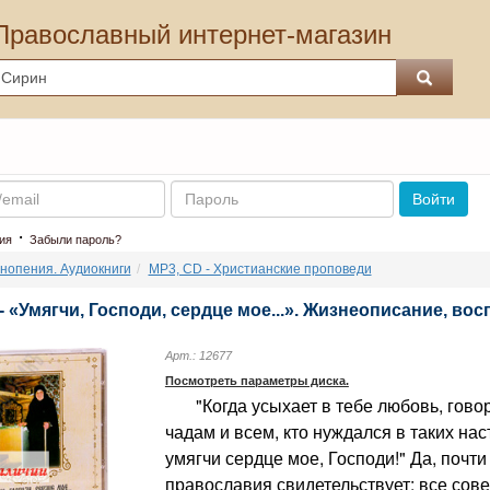
Православный интернет-магазин
Пароль
Войти
·
ия
Забыли пароль?
нопения. Аудиокниги
MP3, СD - Христианские проповеди
- «Умягчи, Господи, сердце мое...». Жизнеописание, в
Арт.: 12677
Посмотреть параметры диска.
"Когда усыхает в тебе любовь, гово
чадам и всем, кто нуждался в таких нас
умягчи сердце мое, Господи!" Да, почт
православия свидетельствует: все сов