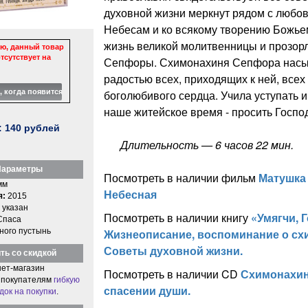
духовной жизни меркнут рядом с любо
Небесам и ко всякому творению Божье
жизнь великой молитвенницы и прозор
ю, данный товар
тсутствует на
Сепфоры. Схимонахиня Сепфора насы
радостью всех, приходящих к ней, все
боголюбивого сердца. Учила уступать и 
наше житейское время - просить Госпо
:
140
рублей
Длительность — 6 часов 22 мин.
араметры
Посмотреть в наличии фильм
Матушка
мм
Небесная
я:
2015
 указан
Посмотреть в наличии книгу
«Умягчи, Г
Спаса
ного пустынь
Жизнеописание, воспоминание о сх
Советы духовной жизни.
ть со скидкой
ет-магазин
Посмотреть в наличии CD
Схимонахин
 покупателям
гибкую
спасении души.
док на покупки
.