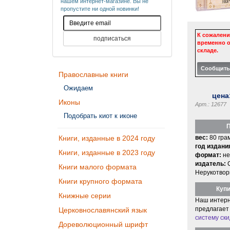
нашем интернет-магазине. Вы не
пропустите ни одной новинки!
К сожалени
временно о
складе.
Православные книги
Ожидаем
цена
Иконы
Арт.: 12677
Подобрать киот к иконе
П
вес:
80 гра
Книги, изданные в 2024 году
год издани
Книги, изданные в 2023 году
формат:
не
издатель:
Книги малого формата
Нерукотвор
Книги крупного формата
Купи
Книжные серии
Наш интерн
предлагает
Церковнославянский язык
систему ски
Дореволюционный шрифт