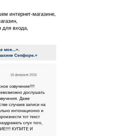
шем интернет-магазине,
агазин,
я для входа,
 мое...».
нахине Сепфоре.»
16 февраля 2016
ое озвучение!!!!
невозможно дослушать
звучения. Даже
тве случаев записи на
вильно интонационно и
произнести тот текст
раздражать слух того,
ИЕ!!!! КУПИТЕ И