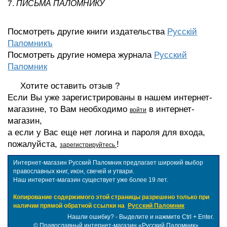
7.
ПИСЬМА ПАЛОМНИКУ
Посмотреть другие книги издательства
Русскiй
Паломникъ
Посмотреть другие номера журнала
Русский
Паломник
Хотите оставить отзыв ?
Если Вы уже зарегистрированы в нашем интернет-
магазине, то Вам необходимо
в интернет-
войти
магазин,
а если у Вас еще нет логина и пароля для входа,
пожалуйста,
!
зарегистрируйтесь
Интернет-магазин Русский Паломник предлагает широкий выбор
православных книг, икон, свечей и утвари.
Наш интернет-магазин существует уже более 19 лет.
Копирование содержимого этой страницы разрешено только при
наличии прямой обратной ссылки на
Русский Паломник
Нашли ошибку? - Выделите и нажмите Ctrl + Enter.
©
Православный интернет-магазин «Русский Паломник»