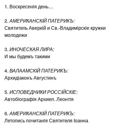
1. Воскресенiя день…
2.
АМЕРИКАНСКIЙ ПАТЕРИКЪ:
Святитель Аверкiй и Св.-Владимiрскiе кружки
молодежи
3.
ИНОЧЕСКАЯ ЛИРА:
И мы будемъ такими
4.
ВАЛААМСКIЙ ПАТЕРИКЪ:
Архидiаконъ Августинъ
5.
ИСПОВЕДНИКИ РОССIЙСКIЕ:
Автобiографiя Архиеп. Леонтiя
6.
АМЕРИКАНСКIЙ ПАТЕРИКЪ:
Летопись почитанiя Святителя Iоанна