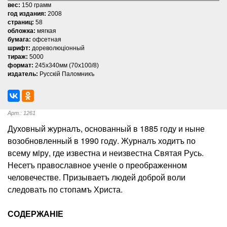
вес:
150 грамм
год издания:
2008
страниц:
58
обложка:
мягкая
бумага:
офсетная
шрифт:
дореволюцiонный
тираж:
5000
формат:
245х340мм (70х100/8)
издатель:
Русскiй Паломникъ
Арт.: 1261
Духовный журналъ, основанный в 1885 году и ныне
возобновленный в 1990 году. Журналъ ходитъ по
всему мiру, где известна и неизвестна Святая Русь.
Несетъ православное ученiе о преображенном
человечестве. Призываетъ людей доброй воли
следовать по стопамъ Христа.
СОДЕРЖАНIЕ