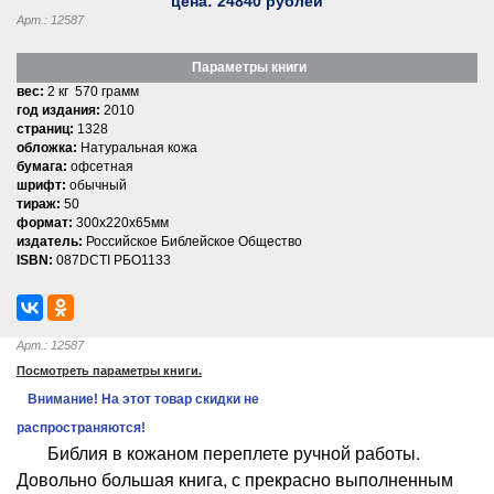
цена:
24840
рублей
Арт.: 12587
Параметры книги
вес:
2 кг 570 грамм
год издания:
2010
страниц:
1328
обложка:
Натуральная кожа
бумага:
офсетная
шрифт:
обычный
тираж:
50
формат:
300x220x65мм
издатель:
Российское Библейское Общество
ISBN:
087DCTI РБО1133
Арт.: 12587
Посмотреть параметры книги.
Внимание! На этот товар скидки не
распространяются!
Библия в кожаном переплете ручной работы.
Довольно большая книга, с прекрасно выполненным