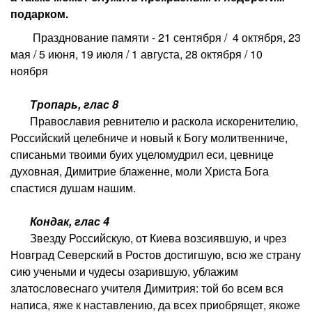
подарком.
Празднование памяти - 21 сентября / 4 октября, 23
мая / 5 июня, 19 июля / 1 августа, 28 октября / 10
ноября
Тропарь, глас 8
Православия ревнителю и раскола искоренителию,
Российский целебниче и новый к Богу молитвенниче,
списаньми твоими буих уцеломудрил еси, цевнице
духовная, Димитрие блаженне, моли Христа Бога
спастися душам нашим.
Кондак, глас 4
Звезду Российскую, от Киева возсиявшую, и чрез
Новград Северский в Ростов достигшую, всю же страну
сию ученьми и чудесы озарившую, ублажим
златословеснаго учителя Димитрия: той бо всем вся
написа, яже к наставлению, да всех приобрящет, якоже