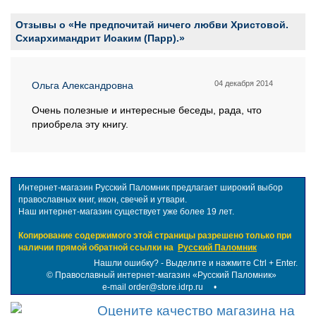
Отзывы о «Не предпочитай ничего любви Христовой.
Схиархимандрит Иоаким (Парр).»
04 декабря 2014
Ольга Александровна
Очень полезные и интересные беседы, рада, что
приобрела эту книгу.
Интернет-магазин Русский Паломник предлагает широкий выбор
православных книг, икон, свечей и утвари.
Наш интернет-магазин существует уже более 19 лет.
Копирование содержимого этой страницы разрешено только при
наличии прямой обратной ссылки на
Русский Паломник
Нашли ошибку? - Выделите и нажмите Ctrl + Enter.
©
Православный интернет-магазин «Русский Паломник»
e-mail order@store.idrp.ru
•