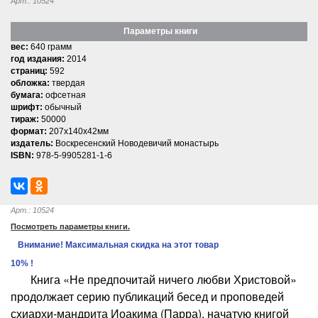
Арт.: 10524
Параметры книги
вес:
640 грамм
год издания:
2014
страниц:
592
обложка:
твердая
бумага:
офсетная
шрифт:
обычный
тираж:
50000
формат:
207x140x42мм
издатель:
Воскресенский Новодевичий монастырь
ISBN:
978-5-9905281-1-6
Арт.: 10524
Посмотреть параметры книги.
Внимание! Максимальная скидка на этот товар
10% !
Книга «Не предпочитай ничего любви Христовой»
продолжает серию публикаций бесед и проповедей
схиархи-мандрита Иоакима (Парра), начатую книгой