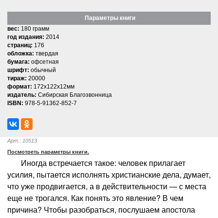
Параметры книги
вес:
180 грамм
год издания:
2014
страниц:
176
обложка:
твердая
бумага:
офсетная
шрифт:
обычный
тираж:
20000
формат:
172x122x12мм
издатель:
Сибирская Благозвонница
ISBN:
978-5-91362-852-7
Арт.: 10513
Посмотреть параметры книги.
Иногда встречается такое: человек прилагает
усилия, пытается исполнять христианские дела, думает,
что уже продвигается, а в действительности — с места
еще не трогался. Как понять это явление? В чем
причина? Чтобы разобраться, послушаем апостола