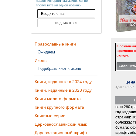
нашем интернет-магазине. Вы не
пропустите ни одной новинки!
Православные книги
К сожалени
временно о
Ожидаем
складе.
Иконы
Подобрать киот к иконе
Книги, изданные в 2024 году
цена
Арт.: 10357
Книги, изданные в 2023 году
Книги малого формата
П
вес:
290 гр
Книги крупного формата
год издани
Книжные серии
страниц:
36
обложка:
т
Церковнославянский язык
бумага:
офс
Дореволюционный шрифт
шрифт:
об