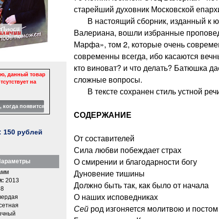
старейший духовник Московской епарх
В настоящий сборник, изданный к ю
Валериана, вошли избранные проповеди
Марфа», том 2, которые очень совреме
современны всегда, ибо касаются вечн
кто виноват? и что делать? Батюшка да
ю, данный товар
сложные вопросы.
тсутствует на
В тексте сохранен стиль устной речи
СОДЕРЖАНИЕ
:
150
рублей
От составителей
Сила любви побеждает страх
О смирении и благодарности богу
араметры
Дуновение тишины
амм
я:
2013
Должно быть так, как было от начала
8
О наших исповедниках
вердая
етная
Сей
род изгоняется молитвою и постом
ычный