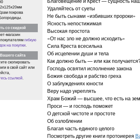
Благовещение и Крест — сущность наш
00
Удаляйтесь от суеты
2x125x20мм
Храм покрова
Не быть сынами «избивших пророки»
Богородицы.
Ясность непостижимая
ть со скидкой
Высокая простота
ет-магазин
«От нас зло не должно исходить»
 покупателям
гибкую
Сила Креста всесильна
док на покупки
.
Об исцелении души и тела
Вашего сайта
Как должно быть — или как получается
тите скопировать
Господь освятил исполнение закона
иги в свой сайт или
уйста,
Божия свобода и рабство греха
тесь ссылкой
.
О заблуждениях юности
Веру надо укреплять
Храм Божий — высшее, что есть на зе
Проси — и господь поможет
О детской чистоте и простоте
Об озлоблении
Благая часть единого целого
Посмотреть другие книги протоиерея
В