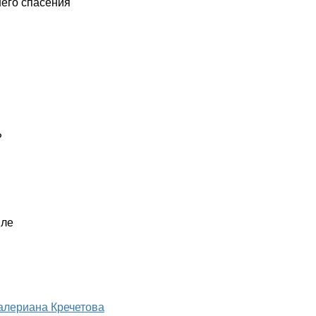
его спасения
?
мле
алериана Кречетова