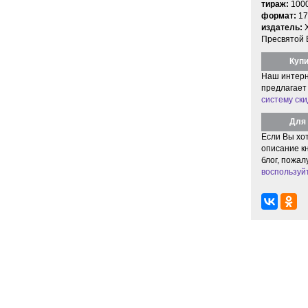
тираж:
100
формат:
17
издатель:
Пресвятой 
Купи
Наш интерн
предлагает
систему ски
Для 
Если Вы хо
описание кн
блог, пожал
воспользуй