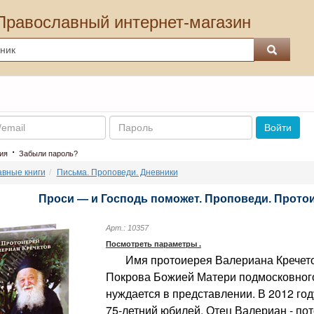
Православный интернет-магазин
Пароль
Войти
·
ия
Забыли пароль?
вные книги
Письма. Проповеди. Дневники
Проси — и Господь поможет. Проповеди. Прото
Арт.: 10357
Посмотреть параметры .
Имя протоиерея Валериана Кречетов
Покрова Божией Матери подмосковного
нуждается в представлении. В 2012 го
75-летний юбилей. Отец Валериан - по