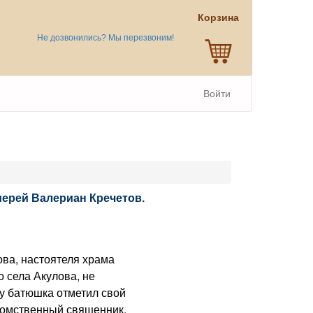
Корзина
Не дозвонились? Мы перезвоним!
Войти
иерей Валериан Кречетов.
а, настоятеля храма
 села Акулова, не
ду батюшка отметил свой
томственный священник,