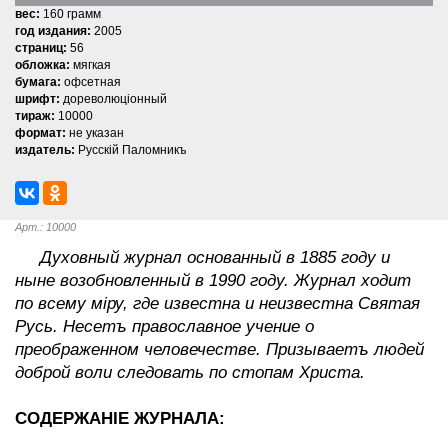
вес:
160 грамм
год издания:
2005
страниц:
56
обложка:
мягкая
бумага:
офсетная
шрифт:
дореволюцiонный
тираж:
10000
формат:
не указан
издатель:
Русскiй Паломникъ
Арт.: 10000
Духовный журнал основанный в 1885 году и
ныне возобновленный в 1990 году. Журнал ходит
по всему мiру, где известна и неизвестна Святая
Русь. Несетъ православное учение о
преображенном человечестве. Призываетъ людей
доброй воли следовать по стопам Христа.
СОДЕРЖАНІЕ ЖУРНАЛА: