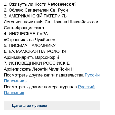
1. Оживутъ ли Кости Человеческiя?
2. Облако Свидетелей Св. Руси
3. АМЕРИКАНСКIЙ ПАТЕРИКЪ
Летопись почитанiя Свт. Ioaнна Шанхайского и
Санъ-Францисскаго
4. ИНОЧЕСКАЯ ЛVРА
«Странникъ на Чужбине»
5. ПИСЬМА ПАЛОМНИКУ
6. ВАЛААМСКАЯ ПАТРОЛОГIЯ
Архимандритъ Варсонофiй
7. ИСПОВЕДНИКИ РОССIЙСКIЕ
Архiепископъ Леонтiй Чилийскiй II
Посмотреть другие книги издательства
Русскiй
Паломникъ
Посмотреть другие номера журнала
Русский
Паломник
Цитаты из журнала