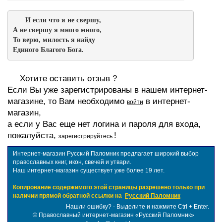
И если что я не свершу,

А не свершу я много много,

То верю, милость я найду

Единого Благого Бога.
Хотите оставить отзыв ?
Если Вы уже зарегистрированы в нашем интернет-
магазине, то Вам необходимо
в интернет-
войти
магазин,
а если у Вас еще нет логина и пароля для входа,
пожалуйста,
!
зарегистрируйтесь
Интернет-магазин Русский Паломник предлагает широкий выбор
православных книг, икон, свечей и утвари.
Наш интернет-магазин существует уже более 19 лет.
Копирование содержимого этой страницы разрешено только при
наличии прямой обратной ссылки на
Русский Паломник
Нашли ошибку? - Выделите и нажмите Ctrl + Enter.
©
Православный интернет-магазин «Русский Паломник»